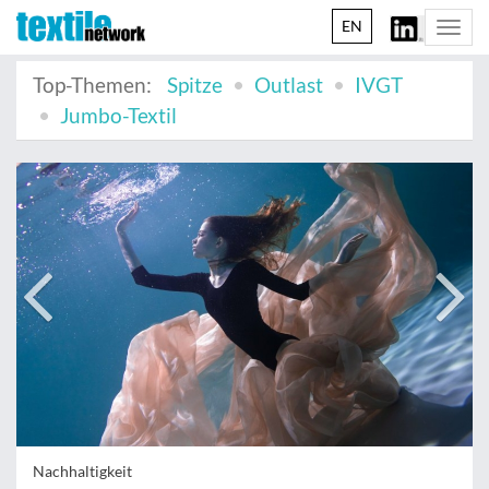
EN
Togg
navi
Top-Themen:
Spitze
Outlast
IVGT
Jumbo-Textil
Nachhaltigkeit