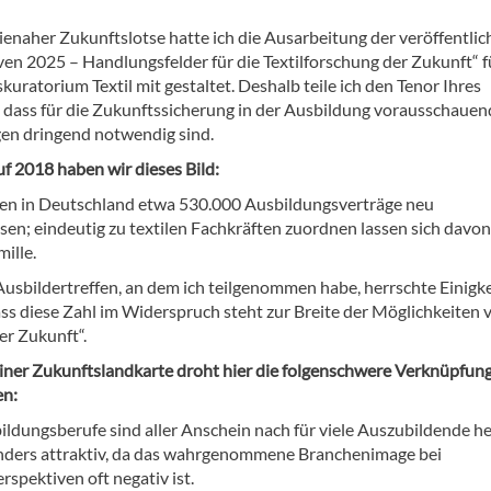
ienaher Zukunftslotse hatte ich die Ausarbeitung der veröffentlic
ven 2025 – Handlungsfelder für die Textilforschung der Zukunft“ f
uratorium Textil mit gestaltet. Deshalb teile ich den Tenor Ihres
, dass für die Zukunftssicherung in der Ausbildung vorausschauen
n dringend notwendig sind.
uf 2018 haben wir dieses Bild:
n in Deutschland etwa 530.000 Ausbildungsverträge neu
sen; eindeutig zu textilen Fachkräften zuordnen lassen sich davon
ille.
Ausbildertreffen, an dem ich teilgenommen habe, herrschte Einigke
ass diese Zahl im Widerspruch steht zur Breite der Möglichkeiten 
der Zukunft“.
einer Zukunftslandkarte droht hier die folgenschwere Verknüpfun
en:
ildungsberufe sind aller Anschein nach für viele Auszubildende h
nders attraktiv, da das wahrgenommene Branchenimage bei
spektiven oft negativ ist.