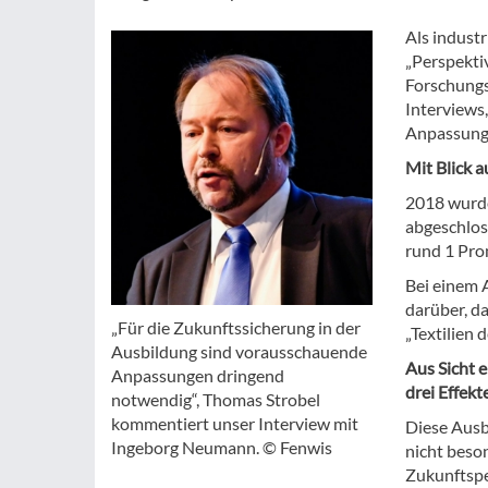
Als industr
„Perspekti
Forschungsk
Interviews
Anpassunge
Mit Blick a
2018 wurde
abgeschlos
rund 1 Prom
Bei einem 
darüber, d
„Für die Zukunftssicherung in der
„Textilien 
Ausbildung sind vorausschauende
Aus Sicht 
Anpassungen dringend
drei Effekt
notwendig“, Thomas Strobel
kommentiert unser Interview mit
Diese Ausb
Ingeborg Neumann. © Fenwis
nicht beso
Zukunftsper