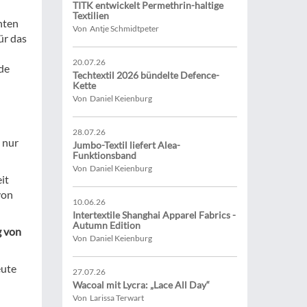
TITK entwickelt Permethrin-haltige
Textilien
hten
Von Antje Schmidtpeter
ür das
20.07.26
de
Techtextil 2026 bündelte Defence-
Kette
Von Daniel Keienburg
28.07.26
 nur
Jumbo-Textil liefert Alea-
Funktionsband
Von Daniel Keienburg
it
von
10.06.26
Intertextile Shanghai Apparel Fabrics -
Autumn Edition
g von
Von Daniel Keienburg
eute
27.07.26
Wacoal mit Lycra: „Lace All Day“
Von Larissa Terwart