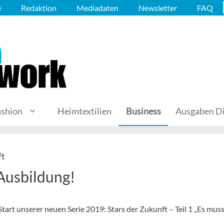
e
Redaktion
Mediadaten
Newsletter
FAQ
ashion
Heimtextilien
Business
Ausgaben Di
ft
Ausbildung!
rt unserer neuen Serie 2019: Stars der Zukunft – Teil 1 „Es mus