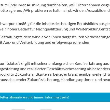
s zum Ende ihrer Ausbildung durchhalten, weil Unternehmen wege
to agieren: „Wir probieren es halt mal, ob wir den Auszubilden
schwerpunktmäßig für die Inhalte des heutigen Berufsbildes ausgeb
n ein hoher Bedarf für Nachqualifizierung und Weiterbildung entst
 Gestaltungsfeldern wir die von Ihnen dargestellten Verbesserung
h mit Aus- und Weiterbildung und erfolgversprechenden
unftslotse“. Er gilt mit seiner umfangreichen Berufserfahrung aus
sgestaltung und realisierter Geschäftsverbesserung als besonders
thodik für Zukunftslandkarten arbeitet er branchenübergreifend fü
vorausschauender Zukunftssicherung, Handlungsoptionen und neu
letter abonnieren und immer informiert sein!