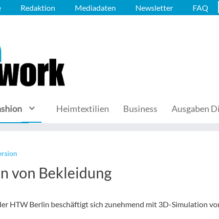
e
Redaktion
Mediadaten
Newsletter
FAQ
ashion
Heimtextilien
Business
Ausgaben Di
ersion
n von Bekleidung
er HTW Berlin beschäftigt sich zunehmend mit 3D-Simulation vo