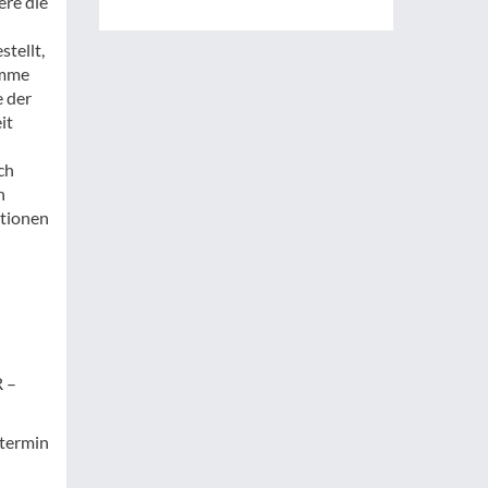
ere die
tellt,
amme
e der
it
ch
n
ationen
R –
stermin