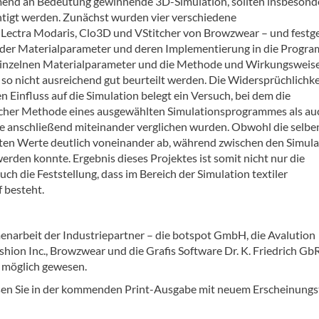
hmend an Bedeutung gewinnende 3D-Simulation, sollten insbesond
htigt werden. Zunächst wurden vier verschiedene
Lectra Modaris, Clo3D und VStitcher von Browzwear – und festges
ung der Materialparameter und deren Implementierung in die Progr
r einzelnen Materialparameter und die Methode und Wirkungsweis
 nicht ausreichend gut beurteilt werden. Die Widersprüchlichke
n Einfluss auf die Simulation belegt ein Versuch, bei dem die
scher Methode eines ausgewählten Simulationsprogrammes als au
e anschließend miteinander verglichen wurden. Obwohl die selbe
lten Werte deutlich voneinander ab, während zwischen den Simul
werden konnte. Ergebnis dieses Projektes ist somit nicht nur die
h die Feststellung, dass im Bereich der Simulation textiler
 besteht.
arbeit der Industriepartner – die botspot GmbH, die Avalution
hion Inc., Browzwear und die Grafis Software Dr. K. Friedrich Gb
t möglich gewesen.
lesen Sie in der kommenden Print-Ausgabe mit neuem Erscheinung