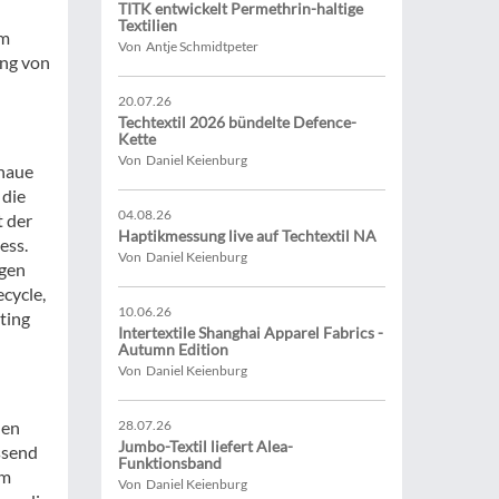
TITK entwickelt Permethrin-haltige
Textilien
im
Von Antje Schmidtpeter
ung von
20.07.26
Techtextil 2026 bündelte Defence-
Kette
Von Daniel Keienburg
enaue
 die
04.08.26
t der
Haptikmessung live auf Techtextil NA
ess.
Von Daniel Keienburg
ngen
cycle,
10.06.26
ting
Intertextile Shanghai Apparel Fabrics -
Autumn Edition
Von Daniel Keienburg
den
28.07.26
Jumbo-Textil liefert Alea-
ssend
Funktionsband
Im
Von Daniel Keienburg