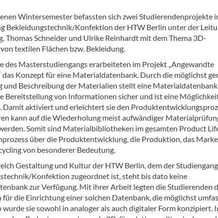
enen Wintersemester befassten sich zwei Studierendenprojekte 
g Bekleidungstechnik/Konfektion der HTW Berlin unter der Leit
Ing. Thomas Schneider und Ulrike Reinhardt mit dem Thema 3D-
 von textilen Flächen bzw. Bekleidung.
e des Masterstudiengangs erarbeiteten im Projekt „Angewandte
 das Konzept für eine Materialdatenbank. Durch die möglichst g
g und Beschreibung der Materialien stellt eine Materialdatenbank
 Bereitstellung von Informationen sicher und ist eine Möglichkei
. Damit aktiviert und erleichtert sie den Produktentwicklungsproz
en kann auf die Wiederholung meist aufwändiger Materialprüfu
 werden. Somit sind Materialbibliotheken im gesamten Product Life
prozess über die Produktentwicklung, die Produktion, das Marke
cycling von besonderer Bedeutung.
eich Gestaltung und Kultur der HTW Berlin, dem der Studiengang
stechnik/Konfektion zugeordnet ist, steht bis dato keine
tenbank zur Verfügung. Mit ihrer Arbeit legten die Studierenden 
 für die Einrichtung einer solchen Datenbank, die möglichst umfa
wurde sie sowohl in analoger als auch digitaler Form konzipiert. 