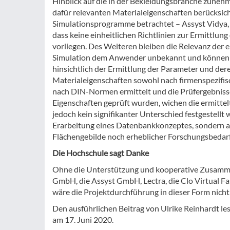
Hinblick auf die in der Bekleidungsbranche zune
dafür relevanten Materialeigenschaften berücksic
Simulationsprogramme betrachtet – Assyst Vidya, 
dass keine einheitlichen Richtlinien zur Ermittl
vorliegen. Des Weiteren bleiben die Relevanz de
Simulation dem Anwender unbekannt und können so
hinsichtlich der Ermittlung der Parameter und dere
Materialeigenschaften sowohl nach firmenspezifi
nach DIN-Normen ermittelt und die Prüfergebniss
Eigenschaften geprüft wurden, wichen die ermitte
jedoch kein signifikanter Unterschied festgestellt 
Erarbeitung eines Datenbankkonzeptes, sondern auc
Flächengebilde noch erheblicher Forschungsbedarf
Die Hochschule sagt Danke
Ohne die Unterstützung und kooperative Zusammen
GmbH, die Assyst GmbH, Lectra, die Clo Virtual Fas
wäre die Projektdurchführung in dieser Form nich
Den ausführlichen Beitrag von Ulrike Reinhardt 
am 17. Juni 2020.