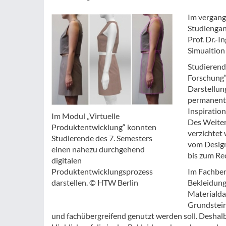
Im vergang
Studiengan
Prof. Dr.-
Simualtion
Studierend
Forschung“
Darstellun
permanente
Inspiration
Im Modul „Virtuelle
Des Weiter
Produktentwicklung“ konnten
verzichtet
Studierende des 7. Semesters
vom Design
einen nahezu durchgehend
bis zum Re
digitalen
Im Fachber
Produktentwicklungsprozess
Bekleidung
darstellen. © HTW Berlin
Materialda
Grundstein
und fachübergreifend genutzt werden soll. Deshalb 