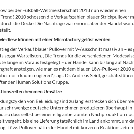
 Löw bei der Fußball-Weltmeisterschaft 2018 nun wieder einen
Trend? 2010 schossen die Verkaufszahlen blauer Strickpullover m
 durch die Decke. Die Nachfrage war enorm, aber der Handel war 
tellt.
ie diese können mit einer Microfactory gelöst werden.
stieg der Verkauf blauer Pullover mit V-Ausschnitt massiv an – es
s sogar Wartelisten. „Die Trends für die verschiedenen Modesais
te lange im Voraus festgelegt – der Handel kann bislang auf Nach
unghaft ansteigen, wie man es mit dem blauen Löw-Pullover 2010 e
aber noch kaum reagieren“, sagt. Dr. Andreas Seidl, geschäftsführe
fter der Human Solutions Gruppe.
ktionszeiten hemmen Umsätze
klungszyklen von Bekleidung sind zu lang, erstrecken sich über m
r sehr wenige deutsche Unternehmen produzieren überhaupt in
d, so dass selbst bei einer eilig anberaumten Nachproduktion noc
it vergeht, bis eine Lieferung tatsächlich im Land ankommt, um d
n Jogi Löws Pullover hätte der Handel mit kürzeren Reaktionszeiten