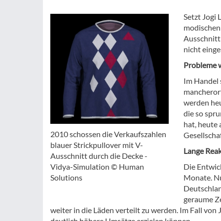
Setzt Jogi
modischen 
Ausschnitt
nicht einges
Probleme w
Im Handel 
mancherort
werden heu
die so spr
hat, heute 
2010 schossen die Verkaufszahlen
Gesellscha
blauer Strickpullover mit V-
Lange Rea
Ausschnitt durch die Decke -
Vidya-Simulation © Human
Die Entwic
Solutions
Monate. Nu
Deutschlan
geraume Ze
weiter in die Läden verteilt zu werden. Im Fall vo
deutlich höhere Umsätze erzielen können.