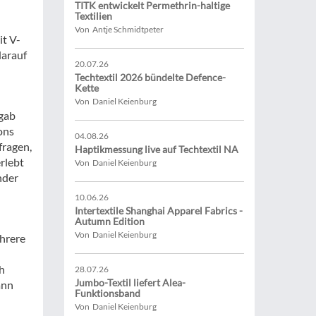
TITK entwickelt Permethrin-haltige
Textilien
Von Antje Schmidtpeter
it V-
darauf
20.07.26
Techtextil 2026 bündelte Defence-
Kette
Von Daniel Keienburg
 gab
ons
04.08.26
fragen,
Haptikmessung live auf Techtextil NA
rlebt
Von Daniel Keienburg
nder
10.06.26
Intertextile Shanghai Apparel Fabrics -
Autumn Edition
Von Daniel Keienburg
ehrere
h
28.07.26
Jumbo-Textil liefert Alea-
ann
Funktionsband
Von Daniel Keienburg