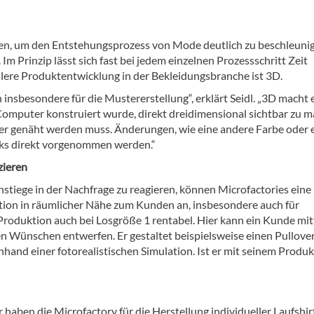
ten, um den Entstehungsprozess von Mode deutlich zu beschleuni
 Im Prinzip lässt sich fast bei jedem einzelnen Prozessschritt Zeit
ellere Produktentwicklung in der Bekleidungsbranche ist 3D.
sbesondere für die Mustererstellung“, erklärt Seidl. „3D macht 
Computer konstruiert wurde, direkt dreidimensional sichtbar zu m
ster genäht werden muss. Änderungen, wie eine andere Farbe oder 
cks direkt vorgenommen werden.“
zieren
stiege in der Nachfrage zu reagieren, können Microfactories eine
uktion in räumlicher Nähe zum Kunden an, insbesondere auch für
 Produktion auch bei Losgröße 1 rentabel. Hier kann ein Kunde mit
n Wünschen entwerfen. Er gestaltet beispielsweise einen Pullove
and einer fotorealistischen Simulation. Ist er mit seinem Produk
haben die Microfactory für die Herstellung individueller Laufshir