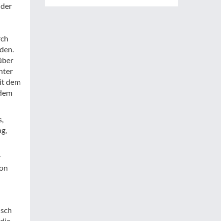
 der
rch
den.
über
nter
it dem
 dem
,
ng,
r
von
isch
 die