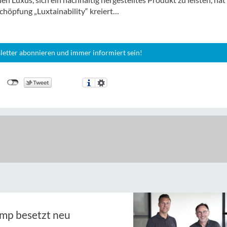
höpfung „Luxtainability“ kreiert…
letter abonnieren und immer informiert sein!
ymp besetzt neu