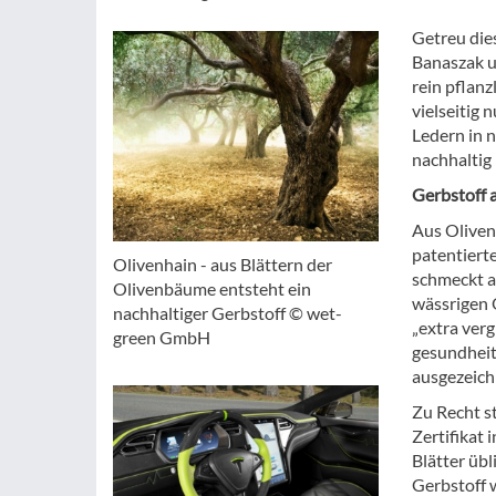
Getreu die
Banaszak u
rein pflanz
vielseitig 
Ledern in n
nachhaltig 
Gerbstoff 
Aus Oliven
patentiert
Olivenhain - aus Blättern der
schmeckt al
Olivenbäume entsteht ein
wässrigen O
nachhaltiger Gerbstoff © wet-
„extra verg
green GmbH
gesundheit
ausgezeich
Zu Recht s
Zertifikat
Blätter übl
Gerbstoff 