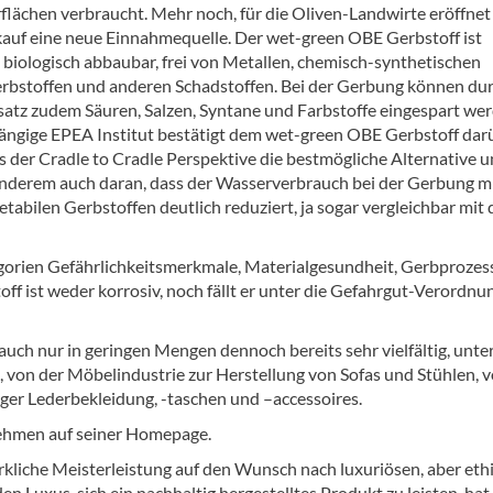
flächen verbraucht. Mehr noch, für die Oliven-Landwirte eröffnet
kauf eine neue Einnahmequelle. Der wet-green OBE Gerbstoff ist
g biologisch abbaubar, frei von Metallen, chemisch-synthetischen
rbstoffen und anderen Schadstoffen. Bei der Gerbung können du
satz zudem Säuren, Salzen, Syntane und Farbstoffe eingespart wer
ngige EPEA Institut bestätigt dem wet-green OBE Gerbstoff dar
s der Cradle to Cradle Perspektive die bestmögliche Alternative u
r anderem auch daran, dass der Wasserverbrauch bei der Gerbung m
tabilen Gerbstoffen deutlich reduziert, ja sogar vergleichbar mit
gorien Gefährlichkeitsmerkmale, Materialgesundheit, Gerbprozess
off ist weder korrosiv, noch fällt er unter die Gefahrgut-Verordnu
ch nur in geringen Mengen dennoch bereits sehr vielfältig, unte
 von der Möbelindustrie zur Herstellung von Sofas und Stühlen, 
er Lederbekleidung, -taschen und –accessoires.
nehmen auf seiner Homepage.
rkliche Meisterleistung auf den Wunsch nach luxuriösen, aber eth
n Luxus, sich ein nachhaltig hergestelltes Produkt zu leisten, hat