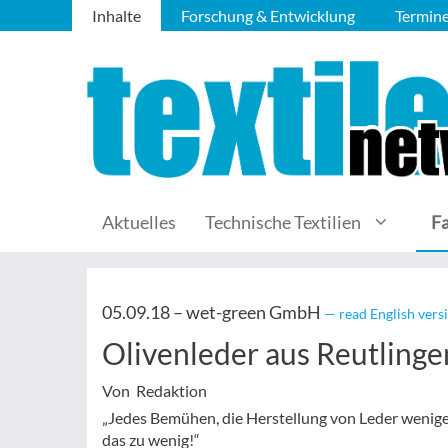
Inhalte
Forschung & Entwicklung
Termin
Aktuelles
Technische Textilien
F
05.09.18 –
wet-green GmbH
— read English vers
Olivenleder aus Reutlinge
Von Redaktion
„Jedes Bemühen, die Herstellung von Leder weniger
das zu wenig!“