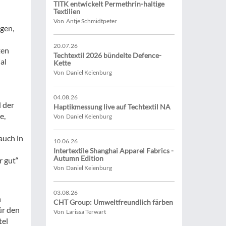
TITK entwickelt Permethrin-haltige
Textilien
Von Antje Schmidtpeter
gen,
20.07.26
ten
Techtextil 2026 bündelte Defence-
al
Kette
Von Daniel Keienburg
04.08.26
 der
Haptikmessung live auf Techtextil NA
e,
Von Daniel Keienburg
auch in
10.06.26
Intertextile Shanghai Apparel Fabrics -
Autumn Edition
r gut“
Von Daniel Keienburg
03.08.26
n
CHT Group: Umweltfreundlich färben
ür den
Von Larissa Terwart
tel