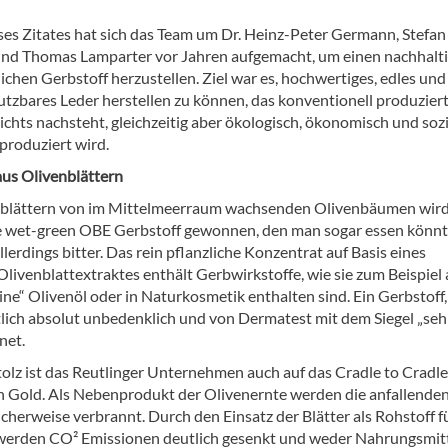
ses Zitates hat sich das Team um Dr. Heinz-Peter Germann, Stefan
nd Thomas Lamparter vor Jahren aufgemacht, um einen nachhalti
lichen Gerbstoff herzustellen. Ziel war es, hochwertiges, edles und
nutzbares Leder herstellen zu können, das konventionell produzier
ichts nachsteht, gleichzeitig aber ökologisch, ökonomisch und sozi
produziert wird.
aus Olivenblättern
blättern von im Mittelmeerraum wachsenden Olivenbäumen wird
e wet-green OBE Gerbstoff gewonnen, den man sogar essen könnt
lerdings bitter. Das rein pflanzliche Konzentrat auf Basis eines
livenblattextraktes enthält Gerbwirkstoffe, wie sie zum Beispiel 
ine“ Olivenöl oder in Naturkosmetik enthalten sind. Ein Gerbstoff,
lich absolut unbedenklich und von Dermatest mit dem Siegel „seh
net.
tolz ist das Reutlinger Unternehmen auch auf das Cradle to Cradle
 in Gold. Als Nebenprodukt der Olivenernte werden die anfallende
icherweise verbrannt. Durch den Einsatz der Blätter als Rohstoff f
werden CO² Emissionen deutlich gesenkt und weder Nahrungsmit