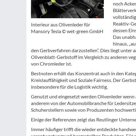
noch Acker
Blätterver
vollständi
Reaktiv-Ge
Interieur aus Olivenleder für
dessen Ein
Mansory Tesla © wet-green GmbH
Das unabhä
hinaus, „au
den Gerbverfahren darzustellen“. Dies liegt unte
Olivenblatt-Gerbstoff im Vergleich zu anderen vege
von Chromleder ist.
Bestnoten erhält das Konzentrat auch in den Kate
Kreislauffähigkeit und Soziale Fairness. Der Gerbst
insbesondere für die Logistik wichtig.
Genutzt und eingesetzt werden Olivenleder wenn au
anderem von der Automobilbranche für Ledersitze,
Schuherstellern sowie von Produzenten hochwertig
Einige der Referenzen zeigt das Reutlinger Unter
Immer häufiger trifft die wieder entdeckte handwe
verantwortungsvoll hergestellten Produkten. Für de