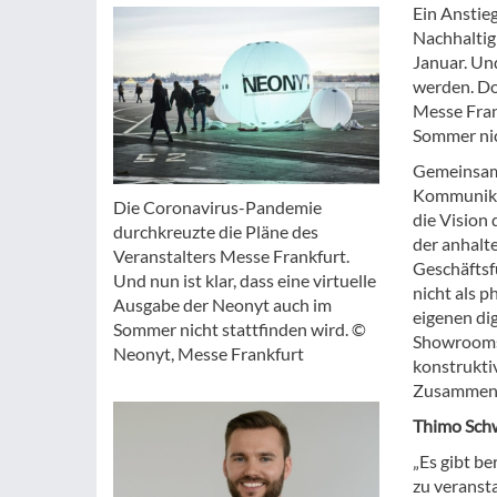
Ein Anstie
Nachhaltig
Januar. Un
werden. Do
Messe Frank
Sommer nic
Gemeinsam
Kommunikat
Die Coronavirus-Pandemie
die Vision 
durchkreuzte die Pläne des
der anhalt
Veranstalters Messe Frankfurt.
Geschäftsf
Und nun ist klar, dass eine virtuelle
nicht als 
Ausgabe der Neonyt auch im
eigenen dig
Sommer nicht stattfinden wird. ©
Showrooms 
Neonyt, Messe Frankfurt
konstrukti
Zusammena
Thimo Schw
„Es gibt b
zu veranst