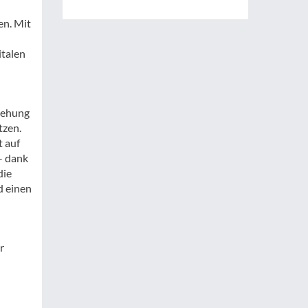
en. Mit
italen
ziehung
tzen.
 auf
– dank
die
d einen
r