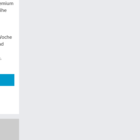
remium
ihe
 Woche
nd
,