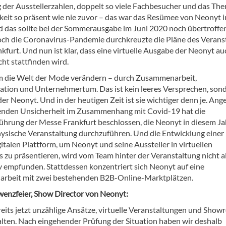
g der Ausstellerzahlen, doppelt so viele Fachbesucher und das Th
keit so präsent wie nie zuvor – das war das Resümee von Neonyt 
d das sollte bei der Sommerausgabe im Juni 2020 noch übertroffe
ch die Coronavirus-Pandemie durchkreuzte die Pläne des Veranst
furt. Und nun ist klar, dass eine virtuelle Ausgabe der Neonyt au
ht stattfinden wird.
 die Welt der Mode verändern – durch Zusammenarbeit,
ion und Unternehmertum. Das ist kein leeres Versprechen, son
der Neonyt. Und in der heutigen Zeit ist sie wichtiger denn je. Ang
enden Unsicherheit im Zusammenhang mit Covid-19 hat die
ührung der Messe Frankfurt beschlossen, die Neonyt in diesem Ja
physische Veranstaltung durchzuführen. Und die Entwicklung einer
italen Plattform, um Neonyt und seine Aussteller in virtuellen
zu präsentieren, wird vom Team hinter der Veranstaltung nicht a
v empfunden. Stattdessen konzentriert sich Neonyt auf eine
rbeit mit zwei bestehenden B2B-Online-Marktplätzen.
enzfeier, Show Director von Neonyt:
ereits jetzt unzählige Ansätze, virtuelle Veranstaltungen und Sho
alten. Nach eingehender Prüfung der Situation haben wir deshalb