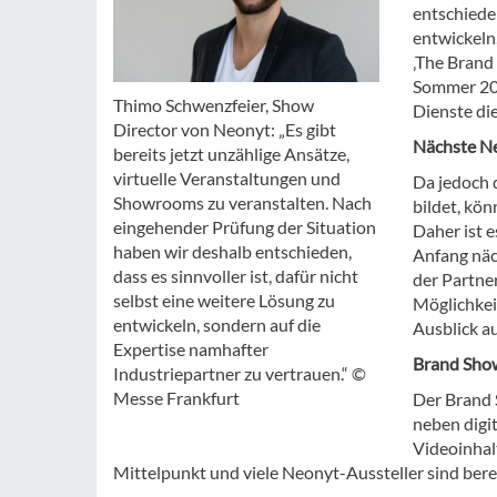
entschieden
entwickeln
‚The Brand 
Sommer 202
Thimo Schwenzfeier, Show
Dienste di
Director von Neonyt: „Es gibt
Nächste N
bereits jetzt unzählige Ansätze,
virtuelle Veranstaltungen und
Da jedoch 
Showrooms zu veranstalten. Nach
bildet, kö
eingehender Prüfung der Situation
Daher ist 
haben wir deshalb entschieden,
Anfang näc
dass es sinnvoller ist, dafür nicht
der Partne
selbst eine weitere Lösung zu
Möglichkei
entwickeln, sondern auf die
Ausblick a
Expertise namhafter
Brand Show
Industriepartner zu vertrauen.“ ©
Messe Frankfurt
Der Brand 
neben digi
Videoinhal
Mittelpunkt und viele Neonyt-Aussteller sind bere