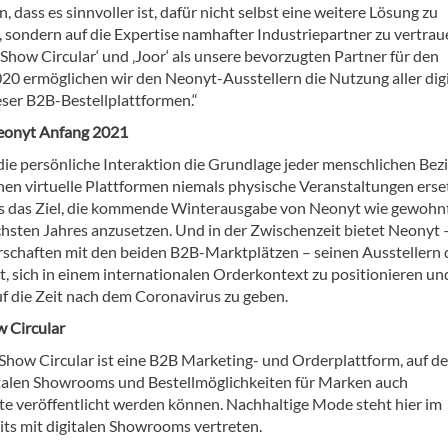
, dass es sinnvoller ist, dafür nicht selbst eine weitere Lösung zu
, sondern auf die Expertise namhafter Industriepartner zu vertrau
Show Circular‘ und ‚Joor‘ als unsere bevorzugten Partner für den
0 ermöglichen wir den Neonyt-Ausstellern die Nutzung aller dig
eser B2B-Bestellplattformen.“
eonyt Anfang 2021
die persönliche Interaktion die Grundlage jeder menschlichen Be
nnen virtuelle Plattformen niemals physische Veranstaltungen erse
es das Ziel, die kommende Winterausgabe von Neonyt wie gewohnt
hsten Jahres anzusetzen. Und in der Zwischenzeit bietet Neonyt 
rschaften mit den beiden B2B-Marktplätzen – seinen Ausstellern 
t, sich in einem internationalen Orderkontext zu positionieren un
uf die Zeit nach dem Coronavirus zu geben.
 Circular
Show Circular ist eine B2B Marketing- und Orderplattform, auf de
talen Showrooms und Bestellmöglichkeiten für Marken auch
te veröffentlicht werden können. Nachhaltige Mode steht hier im
its mit digitalen Showrooms vertreten.