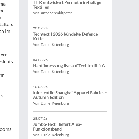
TITK entwickelt Permethrin-haltige
ema
Textilien
im
Von Antje Schmidtpeter
n
alters
20.07.26
ch im
Techtextil 2026 bündelte Defence-
Kette
Von Daniel Keienburg
dern
04.08.26
esichts
Haptikmessung live auf Techtextil NA
Von Daniel Keienburg
hr
10.06.26
Intertextile Shanghai Apparel Fabrics -
ls
Autumn Edition
Von Daniel Keienburg
28.07.26
Jumbo-Textil liefert Alea-
wrooms
Funktionsband
Von Daniel Keienburg