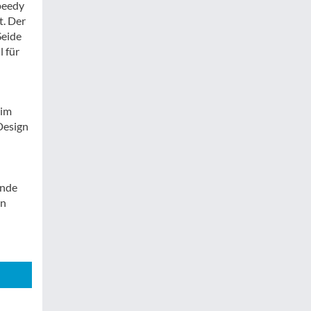
peedy
t. Der
Seide
l für
 im
Design
ende
en