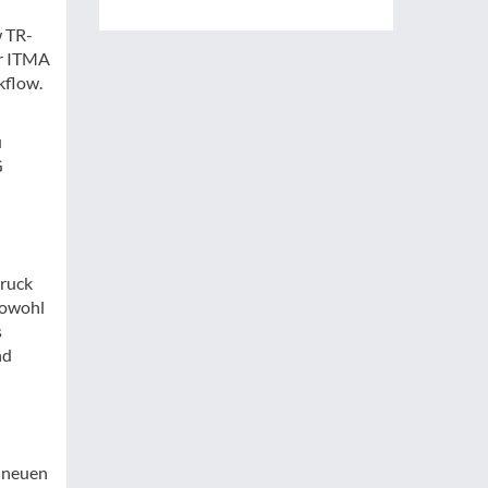
w TR-
er ITMA
kflow.
u
G
druck
sowohl
s
nd
n neuen