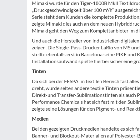
Mimaki wurde für den Tiger-1800B MkII Textildrucke
„Druckgeschwindigkeit über 100 m²/h“ ausgezeich
Serie steht dem Kunden die komplette Produktions
zeigte Mimaki dies auch an dem neuen Hybriddrucke
Mimaki geht den Weg zum Komplettanbieter im digi
Und auch die Hersteller von industriellen digitalen
zeigen. Die Single-Pass-Drucker LaRio von MS und 
stellte ebenfalls erst in Barcelona seine PIKE und
Installationsaufwand spielte hierbei sicher eine gr
Tinten
Da sich bei der FESPA im textilen Bereich fast a
dreht, wurde selten andere textile Tinten präsent
Direkt-und Transfer-Sublimationstinten als auch P
Performance Chemicals hat sich fest mit den Subli
zeigte seine Lösungen für den Pigment- und Reakt
Medien
Bei den gezeigten Druckmedien handelte es sich fas
Banner- und Blockout-Materialien auf Polyester-Bas