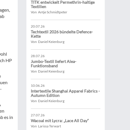
TITK entwickelt Permethrin-haltige
Textilien
agen,
Von Antje Schmidtpeter
gab
20.07.26
Techtextil 2026 bündelte Defence-
Kette
Von Daniel Keienburg
wohl
28.07.26
uch HP
Jumbo-Textil liefert Alea-
Funktionsband
Von Daniel Keienburg
e
euen
10.06.26
-
Intertextile Shanghai Apparel Fabrics -
Autumn Edition
Von Daniel Keienburg
A
den
27.07.26
b es in
Wacoal mit Lycra: „Lace All Day“
Von Larissa Terwart