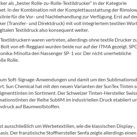
r als „bester Rolle-zu-Rolle-Textildrucker“ in der Kategorie
net. In der Kombination mit der Komplettausstattung der Rimslo
linie für die Vor- und Nachbehandlung zur Verfügung. Erst auf d
r (Transfer- und Direktdruck) mit voll integriertem textilen Wor
talen Textildruck also konsequent weiter.
 Textildruckern waren vertreten, allerdings ohne textile Drucker z
Bolt von efi-Reggiani wurden beide nur auf der ITMA gezeigt. SP
 Konika-Minolta den Nassenger SP-1 vor. Der nicht unerhebliche
oße Rolle.
lles um Soft-Signage-Anwendungen und damit um den Sublimations
iert. Sun Chemical hat mit den neuen Varianten der SunTex Tinten 
igmenttinten im Sortiment. Der Schweizer Tinten-Hersteller Swis
mationstinten der Reihe SubliM im industriellen Druck etabliert u
ivdruck auf Baumwollstoffen.
t ausschließlich um Werbetextilien, wie die klassischen Display-,
is. Der französische Stoffhersteller Senfa zeigte allerdings eine