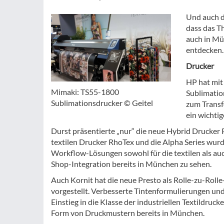
Und auch d
dass das T
auch in Mü
entdecken.
Drucker
HP hat mit
Mimaki: TS55-1800
Sublimatio
Sublimationsdrucker © Geitel
zum Transf
ein wichti
Durst präsentierte „nur“ die neue Hybrid Drucker P
textilen Drucker RhoTex und die Alpha Series wurd
Workflow-Lösungen sowohl für die textilen als a
Shop-Integration bereits in München zu sehen.
Auch Kornit hat die neue Presto als Rolle-zu-Roll
vorgestellt. Verbesserte Tintenformulierungen u
Einstieg in die Klasse der industriellen Textildruc
Form von Druckmustern bereits in München.