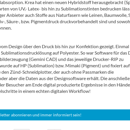
llabsorption. Krea hat einen neuen Hybridstoff herausgebracht (S
arten von UV,- Latex- bis hin zu Sublimationstinten bedrucken läss
ziger Anbieter auch Stoffe aus Naturfasern wie Leinen, Baumwolle, 
tiv-, Säure-, bzw. Pigmentdruck druckvorbehandelt sind und sowoh
önnen.
m Design über den Druck bis hin zur Konfektion gezeigt. Einmal
ublimationsdrucklösung auf Polyester. So war Software für das 
ttbilderzeugung (Gemini CAD) und das jeweilige Drucker-RIP zu
rde auf HP (Sublimation) bzw. Mimaki (Pigment) und fixiert auf
e den Zünd-Schneidplotter, der auch ohne Passmarken die
der aber die Daten aus der Designsoftware erhält. Die anschließ
ss der Besucher am Ende digital produzierte Ergebnisse in den Händ
elschritte in einem echten digitalen Workflow!
letter abonnieren und immer informiert sein!