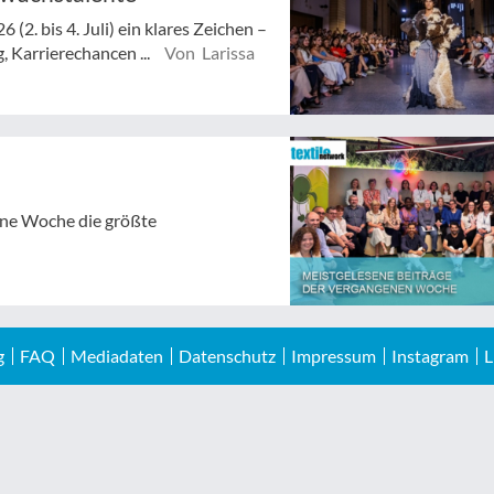
(2. bis 4. Juli) ein klares Zeichen –
 Karrierechancen ...
Von Larissa
gene Woche die größte
g
FAQ
Mediadaten
Datenschutz
Impressum
Instagram
L