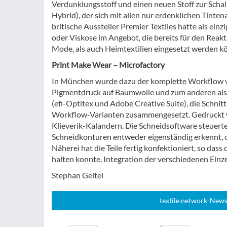
Verdunklungsstoff und einen neuen Stoff zur Scha
Hybrid), der sich mit allen nur erdenklichen Tinten
britische Aussteller Premier Textiles hatte als ein
oder Viskose im Angebot, die bereits für den Reak
Mode, als auch Heimtextilien eingesetzt werden k
Print Make Wear – Microfactory
In München wurde dazu der komplette Workflow vo
Pigmentdruck auf Baumwolle und zum anderen als S
(efi-Optitex und Adobe Creative Suite), die Schni
Workflow-Varianten zusammengesetzt. Gedruckt wu
Klieverik-Kalandern. Die Schneidsoftware steuert
Schneidkonturen entweder eigenständig erkennt, o
Näherei hat die Teile fertig konfektioniert, so da
halten konnte. Integration der verschiedenen Einz
Stephan Geitel
textile network-News