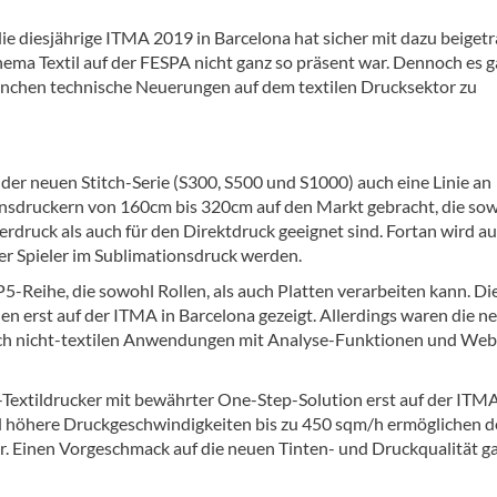
ie diesjährige ITMA 2019 in Barcelona hat sicher mit dazu beigetr
hema Textil auf der FESPA nicht ganz so präsent war. Dennoch es 
nchen technische Neuerungen auf dem textilen Drucksektor zu
 der neuen Stitch-Serie (S300, S500 und S1000) auch eine Linie an
nsdruckern von 160cm bis 320cm auf den Markt gebracht, die so
erdruck als auch für den Direktdruck geeignet sind. Fortan wird a
ger Spieler im Sublimationsdruck werden.
5-Reihe, die sowohl Rollen, als auch Platten verarbeiten kann. Di
en erst auf der ITMA in Barcelona gezeigt. Allerdings waren die n
uch nicht-textilen Anwendungen mit Analyse-Funktionen und Web
e-Textildrucker mit bewährter One-Step-Solution erst auf der ITM
nd höhere Druckgeschwindigkeiten bis zu 450 sqm/h ermöglichen 
ker. Einen Vorgeschmack auf die neuen Tinten- und Druckqualität ga