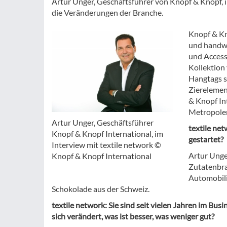
Artur Unger, Geschäftsführer von Knopf & Knopf, i
die Veränderungen der Branche.
Knopf & Kn
und handwe
und Access
Kollektion
Hangtags s
Zierelemen
& Knopf In
Metropole
Artur Unger, Geschäftsführer
textile ne
Knopf & Knopf International, im
gestartet?
Interview mit textile network ©
Artur Unge
Knopf & Knopf International
Zutatenbra
Automobili
Schokolade aus der Schweiz.
textile network: Sie sind seit vielen Jahren im Bus
sich verändert, was ist besser, was weniger gut?