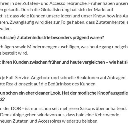
 Jahren in der Zutaten- und Accessoirebranche. Früher haben unser
 gekauft. Durch die Globalisierung hat sich der Markt auf
kt ist, dass viele Kunden unsere Ideen und unser Know-how ins A
ren. Zwangläufig wird dies zur Folge haben, dass Zutatenherstell
ollen.
 (deutsche) Zutatenindustrie besonders prägend waren?
chlägen sowie Mindermengenzuschlägen, was heute gang und gebe
bestellt wird.
 Ihren Kunden zwischen früher und heute vergleichen – wie hat si
je Full-Service-Angebote und schnelle Reaktionen auf Anfragen,
pte Reaktionszeit auf die Bedürfnisse des Kunden.
nun schon ein eher cleaner Look. Hat der modische Knopf ausgedie
ck?
n der DOB – ist nun schon seit mehreren Saisons über anhaltend.
lt. Demzufolge gehen wir davon aus, dass bald eine Kehrtwende
n neuen Zutaten und Accessoires wieder zu beleben.