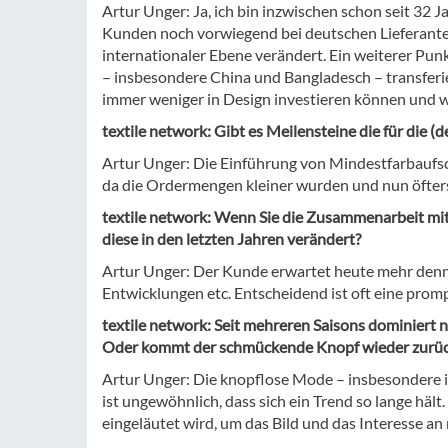
Artur Unger: Ja, ich bin inzwischen schon seit 32
Kunden noch vorwiegend bei deutschen Lieferanten
internationaler Ebene verändert. Ein weiterer Pun
– insbesondere China und Bangladesch – transferie
immer weniger in Design investieren können und w
textile network: Gibt es Meilensteine die für die
Artur Unger: Die Einführung von Mindestfarbaufs
da die Ordermengen kleiner wurden und nun öfters 
textile network: Wenn Sie die Zusammenarbeit mit
diese in den letzten Jahren verändert?
Artur Unger: Der Kunde erwartet heute mehr denn 
Entwicklungen etc. Entscheidend ist oft eine prom
textile network: Seit mehreren Saisons dominiert 
Oder kommt der schmückende Knopf wieder zurü
Artur Unger: Die knopflose Mode – insbesondere i
ist ungewöhnlich, dass sich ein Trend so lange hä
eingeläutet wird, um das Bild und das Interesse a