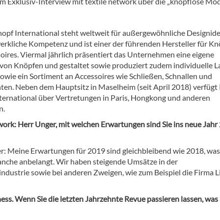
m Exklusiv-Interview mit textile network über die „knopflose Mo
opf International steht weltweit für außergewöhnliche Designid
rkliche Kompetenz und ist einer der führenden Hersteller für Kn
oires. Viermal jährlich präsentiert das Unternehmen eine eigene
 von Knöpfen und gestaltet sowie produziert zudem individuelle L
owie ein Sortiment an Accessoires wie Schließen, Schnallen und
ten. Neben dem Hauptsitz in Maselheim (seit April 2018) verfügt
ternational über Vertretungen in Paris, Hongkong und anderen
n.
twork: Herr Unger, mit welchen Erwartungen sind Sie ins neue Jahr
r: Meine Erwartungen für 2019 sind gleichbleibend wie 2018, was
nche anbelangt. Wir haben steigende Umsätze in der
ndustrie sowie bei anderen Zweigen, wie zum Beispiel die Firma L
iness. Wenn Sie die letzten Jahrzehnte Revue passieren lassen, was