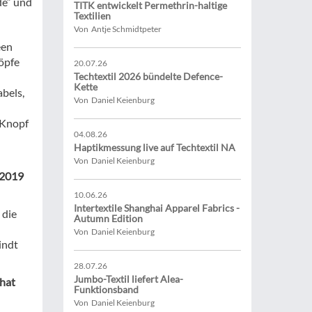
de“ und
TITK entwickelt Permethrin-haltige
Textilien
Von Antje Schmidtpeter
een
öpfe
20.07.26
Techtextil 2026 bündelte Defence-
Kette
abels,
Von Daniel Keienburg
 Knopf
04.08.26
Haptikmessung live auf Techtextil NA
Von Daniel Keienburg
 2019
10.06.26
Intertextile Shanghai Apparel Fabrics -
 die
Autumn Edition
Von Daniel Keienburg
indt
28.07.26
Jumbo-Textil liefert Alea-
 hat
Funktionsband
Von Daniel Keienburg