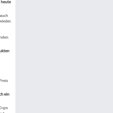
n heute
 auch
wieder.
unden
dukten
Preis
ch ein
00 qm