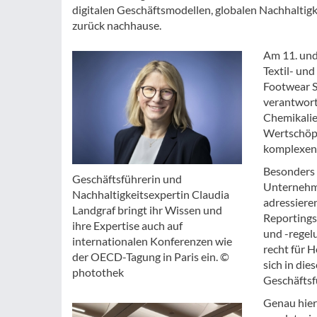
digitalen Geschäftsmodellen, globalen Nachhaltig
zurück nachhause.
Am 11. und
Textil- un
Footwear S
verantwort
Chemikalie
Wertschöpf
komplexen,
Besonders 
Geschäftsführerin und
Unternehme
Nachhaltigkeitsexpertin Claudia
adressiere
Landgraf bringt ihr Wissen und
Reportings
ihre Expertise auch auf
und -regel
internationalen Konferenzen wie
recht für H
der OECD-Tagung in Paris ein. ©
sich in di
photothek
Geschäftsf
Genau hier