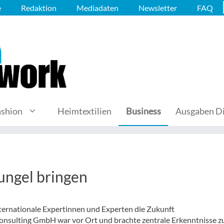
e
Redaktion
Mediadaten
Newsletter
FAQ
ashion
Heimtextilien
Business
Ausgaben Di
ungel bringen
nternationale Expertinnen und Experten die Zukunft
onsulting GmbH war vor Ort und brachte zentrale Erkenntnisse z