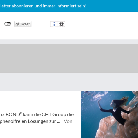
letter abonnieren und immer informiert sein!
fix BOND“ kann die CHT Group die
henolfreien Lösungen zur ...
Von