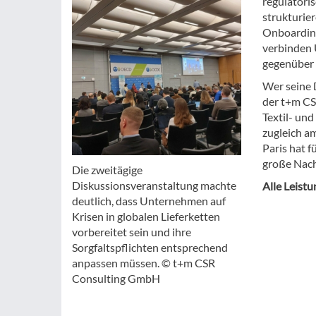
regulatoris
strukturie
Onboarding
verbinden 
gegenüber 
Wer seine D
der t+m CS
Textil- un
zugleich am
Paris hat 
große Nach
Die zweitägige
Diskussionsveranstaltung machte
Alle Leistu
deutlich, dass Unternehmen auf
Krisen in globalen Lieferketten
vorbereitet sein und ihre
Sorgfaltspflichten entsprechend
anpassen müssen. © t+m CSR
Consulting GmbH