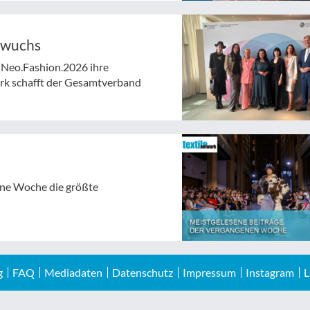
hwuchs
 Neo.Fashion.2026 ihre
rk schafft der Gesamtverband
gene Woche die größte
g
FAQ
Mediadaten
Datenschutz
Impressum
Instagram
L