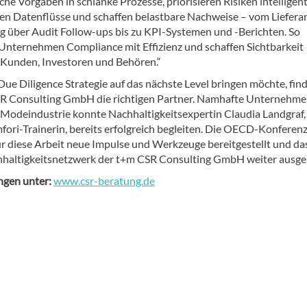
che Vorgaben in schlanke Prozesse, priorisieren Risiken intelligent
ren Datenflüsse und schaffen belastbare Nachweise – vom Liefera
 über Audit Follow-ups bis zu KPI-Systemen und -Berichten. So
Unternehmen Compliance mit Effizienz und schaffen Sichtbarkeit
Kunden, Investoren und Behören.“
ue Diligence Strategie auf das nächste Level bringen möchte, find
R Consulting GmbH die richtigen Partner. Namhafte Unternehme
d Modeindustrie konnte Nachhaltigkeitsexpertin Claudia Landgraf,
fori-Trainerin, bereits erfolgreich begleiten. Die OECD-Konferenz
für diese Arbeit neue Impulse und Werkzeuge bereitgestellt und da
haltigkeitsnetzwerk der t+m CSR Consulting GmbH weiter ausge
ngen unter:
www.csr-beratung.de