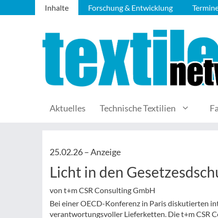
Inhalte
Forschung & Entwicklung
Termin
Aktuelles
Technische Textilien
F
25.02.26 –
Anzeige
Licht in den Gesetzesdsch
von t+m CSR Consulting GmbH
Bei einer OECD-Konferenz in Paris diskutierten i
verantwortungsvoller Lieferketten. Die t+m CSR C