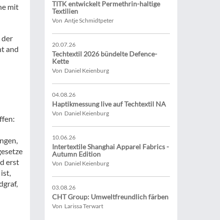
TITK entwickelt Permethrin-haltige
he mit
Textilien
Von Antje Schmidtpeter
 der
20.07.26
nt and
Techtextil 2026 bündelte Defence-
Kette
Von Daniel Keienburg
04.08.26
Haptikmessung live auf Techtextil NA
Von Daniel Keienburg
ffen:
10.06.26
ungen,
Intertextile Shanghai Apparel Fabrics -
gesetze
Autumn Edition
d erst
Von Daniel Keienburg
ist,
dgraf,
03.08.26
CHT Group: Umweltfreundlich färben
Von Larissa Terwart