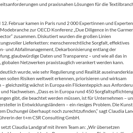
keitsanforderungen und praxisnahen Lösungen für die Textilbranc
 12. Februar kamen in Paris rund 2 000 Expertinnen und Experten
d Modebranche zur OECD Konferenz „Due Diligence in the Garme
ector“ zusammen. Diskutiert wurden die großen Linien
ungsvoller Lieferketten: menschenrechtliche Sorgfalt, effektives
n- und Abfallmanagement, Dekarbonisierung entlang der
ung, glaubwürdige Daten und Transparenz – und wie all das in
 globalen Netzwerken praxistauglich verankert werden kann.
deutlich wurde, wie sehr Regulierung und Realität auseinanderkla
n sollen Risiken weltweit erkennen, priorisieren und wirksam
n – gleichzeitig wächst in Europa ein Flickenteppich aus Anforder
 und Nachweisen. „Dass es in Europa rund 450 Sorgfaltspflichten
ungen gibt, die beachtet werden müssen, ist für Unternehmen – un
ersteller in Entwicklungsländern – ein riesiges Problem. Die Kunst 
esem Dschungel überhaupt noch zurechtzufinden,“ sagt Claudia Lan
ührerin der t+m CSR Consulting GmbH.
 setzt Claudia Landgraf mit ihrem Team an: „Wir übersetzen