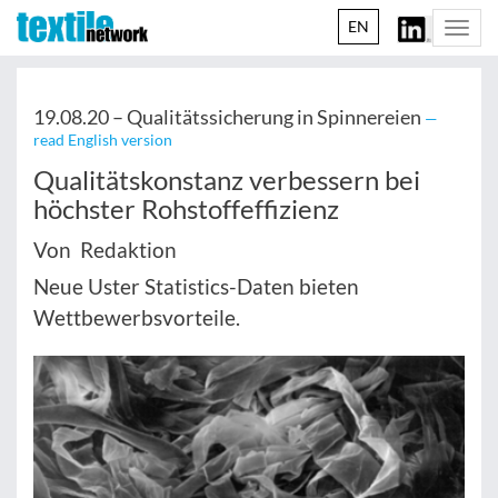
EN
Togg
navi
19.08.20 –
Qualitätssicherung in Spinnereien
—
read English version
Qualitätskonstanz verbessern bei
höchster Rohstoffeffizienz
Von Redaktion
Neue Uster Statistics-Daten bieten
Wettbewerbsvorteile.