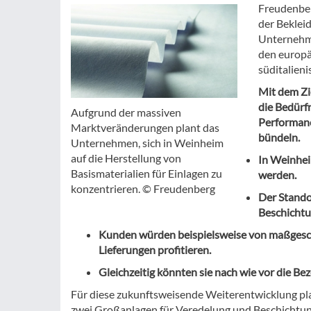
Freudenber
der Beklei
Unternehme
den europä
süditalien
Mit dem Zi
die Bedürf
Aufgrund der massiven
Performanc
Marktveränderungen plant das
bündeln.
Unternehmen, sich in Weinheim
auf die Herstellung von
In Weinhei
Basismaterialien für Einlagen zu
werden.
konzentrieren. © Freudenberg
Der Stando
Beschichtu
Kunden würden beispielsweise von maßgesch
Lieferungen profitieren.
Gleichzeitig könnten sie nach wie vor die B
Für diese zukunftsweisende Weiterentwicklung pl
zwei Großanlagen für Veredelung und Beschichtu