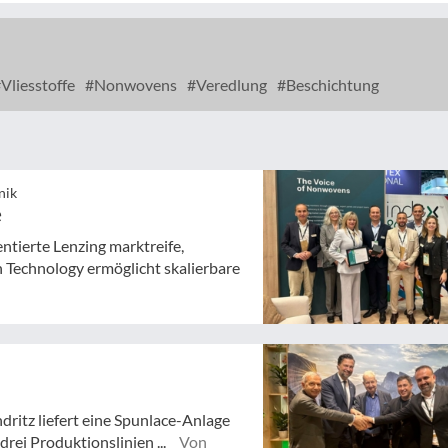
Vliesstoffe
Nonwovens
Veredlung
Beschichtung
nik
e
ntierte Lenzing marktreife,
 Technology ermöglicht skalierbare
dritz liefert eine Spunlace-Anlage
rei Produktionslinien ...
Von