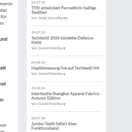
24.07.26
gmente
TITK entwickelt Permethrin-haltige
 das
Textilien
für
Von Antje Schmidtpeter
im
20.07.26
Techtextil 2026 bündelte Defence-
 und
Kette
Von Daniel Keienburg
04.08.26
elt
Haptikmessung live auf Techtextil NA
Von Daniel Keienburg
und
10.06.26
Intertextile Shanghai Apparel Fabrics -
Autumn Edition
en
Von Daniel Keienburg
28.07.26
Jumbo-Textil liefert Alea-
 von
Funktionsband
vom