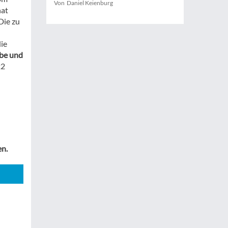
Von Daniel Keienburg
hat
Die zu
ie
ebe und
22
en.