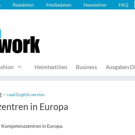
e
Redaktion
Mediadaten
Newsletter
FAQ
ashion
Heimtextilien
Business
Ausgaben Di
g
— read English version
entren in Europa
t Kompetenzzentren in Europa.