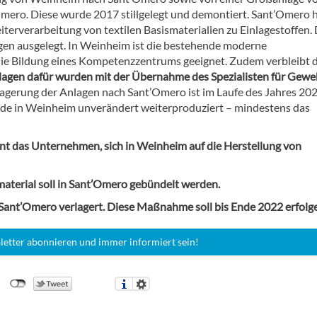
Omero. Diese wurde 2017 stillgelegt und demontiert. Sant’Omero 
iterverarbeitung von textilen Basismaterialien zu Einlagestoffen. 
agen ausgelegt. In Weinheim ist die bestehende moderne
 die Bildung eines Kompetenzzentrums geeignet. Zudem verbleibt d
agen dafür wurden mit der Übernahme des Spezialisten für Gew
agerung der Anlagen nach Sant’Omero ist im Laufe des Jahres 20
rde in Weinheim unverändert weiterproduziert – mindestens das
t das Unternehmen, sich in Weinheim auf die Herstellung von
aterial soll in Sant’Omero gebündelt werden.
ant’Omero verlagert. Diese Maßnahme soll bis Ende 2022 erfolg
letter abonnieren und immer informiert sein!