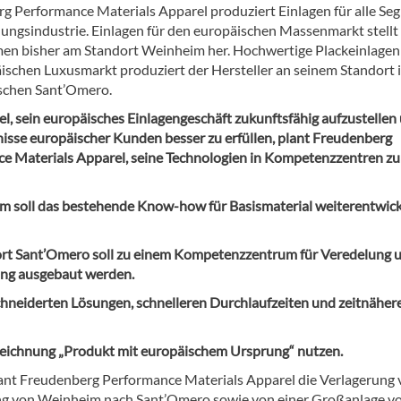
g Performance Materials Apparel produziert Einlagen für alle Se
dungsindustrie. Einlagen für den europäischen Massenmarkt stellt
n bisher am Standort Weinheim her. Hochwertige Plackeinlagen 
ischen Luxusmarkt produziert der Hersteller an seinem Standort 
ischen Sant’Omero.
el, sein europäisches Einlagengeschäft zukunftsfähig aufzustellen
nisse europäischer Kunden besser zu erfüllen, plant Freudenberg
e Materials Apparel, seine Technologien in Kompetenzzentren zu
m soll das bestehende Know-how für Basismaterial weiterentwick
rt Sant’Omero soll zu einem Kompetenzzentrum für Veredelung 
ng ausgebaut werden.
neiderten Lösungen, schnelleren Durchlaufzeiten und zeitnäher
ezeichnung „Produkt mit europäischem Ursprung“ nutzen.
ant Freudenberg Performance Materials Apparel die Verlagerung
ng von Weinheim nach Sant’Omero sowie von einer Großanlage 