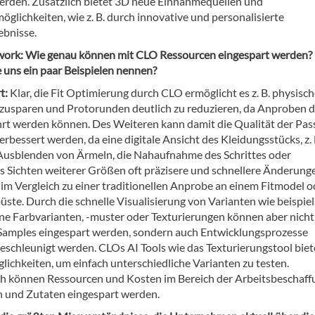
erden. Zusätzlich bietet 3D neue Einnahmequellen und
glichkeiten, wie z. B. durch innovative und personalisierte
bnisse.
twork: Wie genau können mit CLO Ressourcen eingespart werden?
 uns ein paar Beispielen nennen?
t:
Klar, die Fit Optimierung durch CLO ermöglicht es z. B. physisc
zusparen und Protorunden deutlich zu reduzieren, da Anproben di
rt werden können. Des Weiteren kann damit die Qualität der Pa
erbessert werden, da eine digitale Ansicht des Kleidungsstücks, z. 
Ausblenden von Ärmeln, die Nahaufnahme des Schrittes oder
es Sichten weiterer Größen oft präzisere und schnellere Änderung
 im Vergleich zu einer traditionellen Anprobe an einem Fitmodel o
üste. Durch die schnelle Visualisierung von Varianten wie beispie
ne Farbvarianten, -muster oder Texturierungen können aber nicht
Samples eingespart werden, sondern auch Entwicklungsprozesse
beschleunigt werden. CLOs AI Tools wie das Texturierungstool bie
lichkeiten, um einfach unterschiedliche Varianten zu testen.
ch können Ressourcen und Kosten im Bereich der Arbeitsbeschaff
n und Zutaten eingespart werden.