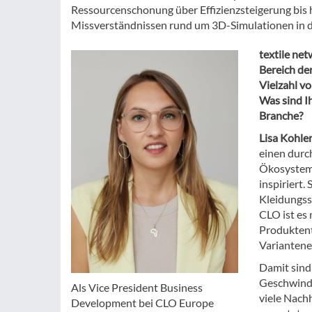
Ressourcenschonung über Effizienzsteigerung bis
Missverständnissen rund um 3D-Simulationen in 
textile ne
Bereich de
Vielzahl v
Was sind I
Branche?
Lisa Kohler
einen durc
Ökosystems
inspiriert.
Kleidungss
CLO ist es
Produktent
Variantener
Damit sind 
Geschwindi
Als Vice President Business
viele Nach
Development bei CLO Europe