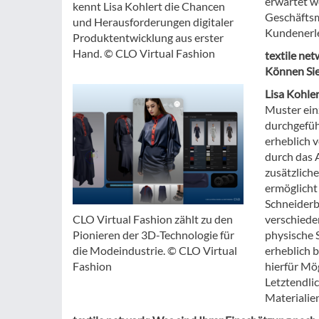
erwartet w
kennt Lisa Kohlert die Chancen
Geschäftsmö
und Herausforderungen digitaler
Kundenerle
Produktentwicklung aus erster
Hand. © CLO Virtual Fashion
textile ne
Können Sie
Lisa Kohler
Muster ein
durchgefüh
erheblich v
durch das 
zusätzlich
ermöglicht
Schneiderb
verschiede
CLO Virtual Fashion zählt zu den
physische 
Pionieren der 3D-Technologie für
erheblich 
die Modeindustrie. © CLO Virtual
hierfür Mög
Fashion
Letztendli
Materialie