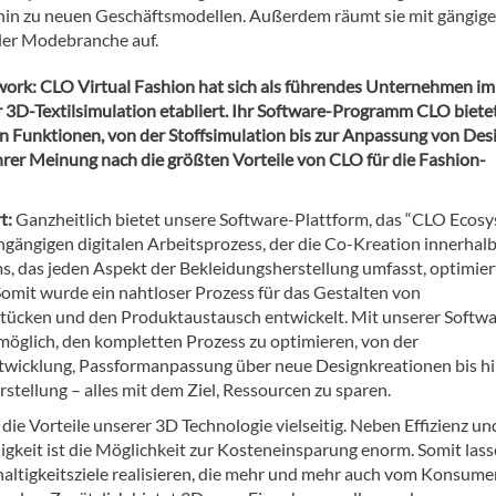
 hin zu neuen Geschäftsmodellen. Außerdem räumt sie mit gängig
der Modebranche auf.
twork: CLO Virtual Fashion hat sich als führendes Unternehmen im
r 3D-Textilsimulation etabliert. Ihr Software-Programm CLO biete
on Funktionen, von der Stoffsimulation bis zur Anpassung von Des
hrer Meinung nach die größten Vorteile von CLO für die Fashion-
t:
Ganzheitlich bietet unsere Software-Plattform, das “CLO Ecosy
hgängigen digitalen Arbeitsprozess, der die Co-Kreation innerhalb
, das jeden Aspekt der Bekleidungsherstellung umfasst, optimier
 Somit wurde ein nahtloser Prozess für das Gestalten von
tücken und den Produktaustausch entwickelt. Mit unserer Softw
 möglich, den kompletten Prozess zu optimieren, von der
wicklung, Passformanpassung über neue Designkreationen bis hi
stellung – alles mit dem Ziel, Ressourcen zu sparen.
die Vorteile unserer 3D Technologie vielseitig. Neben Effizienz un
gkeit ist die Möglichkeit zur Kosteneinsparung enorm. Somit lass
haltigkeitsziele realisieren, die mehr und mehr auch vom Konsum