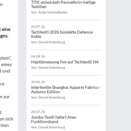
TITK entwickelt Permethrin-haltige
en
Textilien
Von Antje Schmidtpeter
20.07.26
t eine
Techtextil 2026 bündelte Defence-
igns.
Kette
Von Daniel Keienburg
04.08.26
stem”,
Haptikmessung live auf Techtextil NA
 eines
Von Daniel Keienburg
t und
10.06.26
are
Intertextile Shanghai Apparel Fabrics -
Autumn Edition
n zur
Von Daniel Keienburg
d
28.07.26
Jumbo-Textil liefert Alea-
en sich
Funktionsband
enten
Von Daniel Keienburg