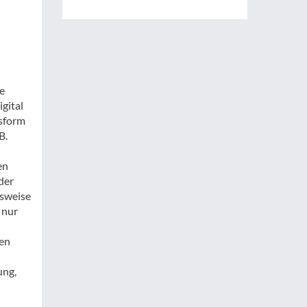
he
gital
ssform
B.
en
der
lsweise
 nur
ten
ung,