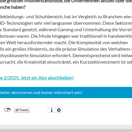
 die größten Missverständnisse, die Unternehmen aktuell über die
anche haben?
ekleidungs- und Schuhbereich, hat im Vergleich zu Branchen wie 
 3D-Technologien sehr viel langsamer übernommen. Diese Sektore
s Standard gesetzt, während Gaming und Unterhaltung die Vorrei
ebnissen waren. Die Mode hingegen war traditionell in handwerkli
alen Welt herausfordernder macht. Die Komplexität von weichen
ls ein großes Hindernis, da die präzise Simulation des Verhaltens
e physikbasierte Simulation erfordert. Dementsprechend wird teilw
cht, die Kreativität einschränkt, ein Kurzzeitinvestment ist od
e 2/2025
.
Jetzt ein Abo abschließen!
letter abonnieren und immer informiert sein!