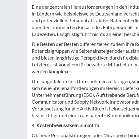
Eine der zentralen Herausforderungen in den Indu
in Ländern wie beispielsweise Deutschland versc
und potenziellen Personal attraktive Rahmenbedi
über den optimierten Einsatz des Fahrpersonals mi
Ladezeiten. Langfristig führt nichts an einer besch
Die Besten der Besten differenzieren zudem ihre 
Potenzialgruppen wie Seiteneinsteiger oder auslän
und bieten langfristige Perspektiven durch flexibl
Letzteres ist vor allem für bewährte Mitarbeiter
werden komplexer.
Um junge Talente ins Unternehmen zu bringen, si
sich neue Stellenanforderungen im Bereich Lieferk
Unternehmensführung (ESG). Aufstrebende Berufsbi
Communicator und Supply Network Innovator adres
Voraussetzung für alle Aktivitäten ist eine zeitg
beabsichtigt und eine transparente Kommunikation
4. Kostenbewusstsein nimmt zu
Ob neue Personalstrategien oder Mitarbeiterbin