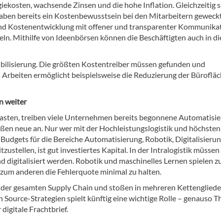
kosten, wachsende Zinsen und die hohe Inflation. Gleichzeitig 
ben bereits ein Kostenbewusstsein bei den Mitarbeitern geweckt
- und Kostenentwicklung mit offener und transparenter Kommunika
ln. Mithilfe von Ideenbörsen können die Beschäftigten auch in di
lexibilisierung. Die größten Kostentreiber müssen gefunden und
rbeiten ermöglicht beispielsweise die Reduzierung der Büroflä
n weiter
asten, treiben viele Unternehmen bereits begonnene Automatisi
oßen neue an. Nur wer mit der Hochleistungslogistik und höchsten
 Budgets für die Bereiche Automatisierung, Robotik, Digitalisierun
stellen, ist gut investiertes Kapital. In der Intralogistik müssen
d digitalisiert werden. Robotik und maschinelles Lernen spielen 
d zum anderen die Fehlerquote minimal zu halten.
ng der gesamten Supply Chain und stoßen in mehreren Kettenglied
n Source-Strategien spielt künftig eine wichtige Rolle – genauso 
 digitale Frachtbrief.