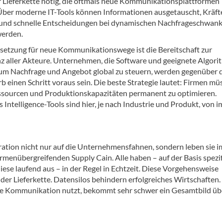
r Lieferkette nötig, die oftmals neue Kommunikationsplattformen
 Über moderne IT-Tools können Informationen ausgetauscht, Kräft
und schnelle Entscheidungen bei dynamischen Nachfrageschwan
werden.
setzung für neue Kommunikationswege ist die Bereitschaft zur
z aller Akteure. Unternehmen, die Software und geeignete Algor
 um Nachfrage und Angebot global zu steuern, werden gegenüber
 einen Schritt voraus sein. Die beste Strategie lautet: Firmen mü
essourcen und Produktionskapazitäten permanent zu optimieren.
telligence-Tools sind hier, je nach Industrie und Produkt, von 
ation nicht nur auf die Unternehmensfahnen, sondern leben sie i
firmenübergreifenden Supply Cain. Alle haben – auf der Basis spezi
ese laufend aus – in der Regel in Echtzeit. Diese Vorgehensweise
t der Lieferkette. Datensilos behindern erfolgreiches Wirtschaften
die Kommunikation nutzt, bekommt sehr schwer ein Gesamtbild üb