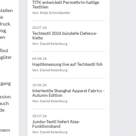
TITK entwickelt Permethrin-haltige
Textilien
stellen
Von Antje Schmidtpeter
ie
ruck.
20.07.26
log,
Techtextil 2026 bündelte Defence-
ren
Kette
Von Daniel Keienburg
Tool
mgüter
04.08.26
Haptikmessung live auf Techtextil NA
Von Daniel Keienburg
kgang
10.06.26
Intertextile Shanghai Apparel Fabrics -
Autumn Edition
ssion.
Von Daniel Keienburg
 auch
nde
28.07.26
Jumbo-Textil liefert Alea-
Funktionsband
tnern
Von Daniel Keienburg