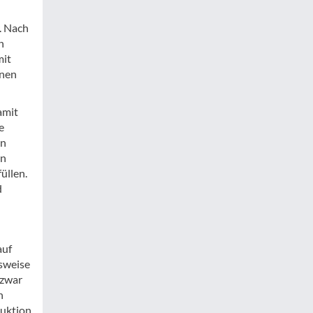
. Nach
n
mit
lnen
amit
e
on
en
üllen.
d
auf
lsweise
 zwar
n
duktion