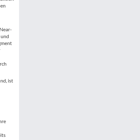
hen
 Near-
g und
egment
r
rch
nd, ist
hre
its