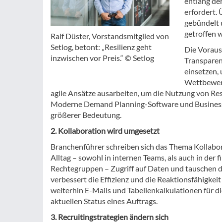
entlang de
erfordert.
gebündelt 
getroffen 
Ralf Düster, Vorstandsmitglied von
Setlog, betont: „Resilienz geht
Die Voraus
inzwischen vor Preis.“ © Setlog
Transparen
einsetzen,
Wettbewerb
agile Ansätze ausarbeiten, um die Nutzung von R
Moderne Demand Planning-Software und Business In
größerer Bedeutung.
2. Kollaboration wird umgesetzt
Branchenführer schreiben sich das Thema Kollabor
Alltag – sowohl in internen Teams, als auch in der 
Rechtegruppen – Zugriff auf Daten und tauschen di
verbessert die Effizienz und die Reaktionsfähigkei
weiterhin E-Mails und Tabellenkalkulationen für 
aktuellen Status eines Auftrags.
3. Recruitingstrategien ändern sich