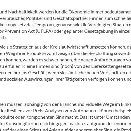
 und Nachhaltigkeit werden für die Ökonomie immer bedeutsamer
Verbraucher, Politiker und Geschäftspartner Firmen zum schnelle
erkettengesetz das Tempo an, genauso wie die Vereinigten Staaten 
or Prevention Act (UFLPA) oder geplanter Gesetzgebung in einze
ct).
ie sie Strategien aus der Kreislaufwirtschaft umsetzen können, d
den Weg ihrer Produkte vom Design über die Beschaffung sowie di
ehen können, werden es schwer haben, die neuen Anforderungen v
erfüllen. Kleine Firmen sind (noch) von den Lieferkettengesetz
rnen nur ins Geschäft, wenn sie sämtliche neuen Vorschriften erf
n und sozialen Auswirkungen ihrer Tätigkeiten verfolgen können un
men müssen, abhängig von der Branche, individuelle Wege im Eink
edo: Resilienz vor Preis. Analysen von Autobauern können beispie
Produkte oder Komponenten Sinn macht. Das ist unter Umständen
r. Im Konsumgüterbereich hingegen macht es aufgrund des enorme
uf der einen Seite und Asien auf der anderen eher Sinn, die Pro