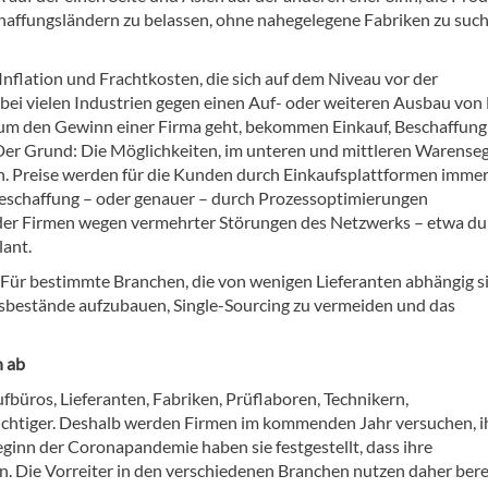
haffungsländern zu belassen, ohne nahegelegene Fabriken zu suc
Inflation und Frachtkosten, die sich auf dem Niveau vor der
ei vielen Industrien gegen einen Auf- oder weiteren Ausbau von
s um den Gewinn einer Firma geht, bekommen Einkauf, Beschaffun
r Grund: Die Möglichkeiten, im unteren und mittleren Warens
n. Preise werden für die Kunden durch Einkaufsplattformen imme
eschaffung – oder genauer – durch Prozessoptimierungen
der Firmen wegen vermehrter Störungen des Netzwerks – etwa du
lant.
: Für bestimmte Branchen, die von wenigen Lieferanten abhängig si
sbestände aufzubauen, Single-Sourcing zu vermeiden und das
n ab
üros, Lieferanten, Fabriken, Prüflaboren, Technikern,
ichtiger. Deshalb werden Firmen im kommenden Jahr versuchen, i
ginn der Coronapandemie haben sie festgestellt, dass ihre
en. Die Vorreiter in den verschiedenen Branchen nutzen daher bere