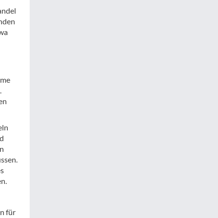
andel
enden
twa
mme
.
en
eln
nd
in
ssen.
es
n.
n für