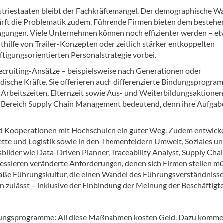
striestaaten bleibt der Fachkräftemangel. Der demographische W
härft die Problematik zudem. Führende Firmen bieten dem besteh
ngungen. Viele Unternehmen können noch effizienter werden – e
thilfe von Trailer-Konzepten oder zeitlich stärker entkoppelten
äftigungsorientierten Personalstrategie vorbei.
Recruiting-Ansätze – beispielsweise nach Generationen oder
dische Kräfte. Sie offerieren auch differenzierte Bindungsprogra
e Arbeitszeiten, Elternzeit sowie Aus- und Weiterbildungsaktionen
 im Bereich Supply Chain Management bedeutend, denn ihre Aufgab
nd Kooperationen mit Hochschulen ein guter Weg. Zudem entwick
ette und Logistik sowie in den Themenfeldern Umwelt, Soziales u
lder wie Data-Driven Planner, Traceability Analyst, Supply Cha
sieren veränderte Anforderungen, denen sich Firmen stellen mü
emäße Führungskultur, die einen Wandel des Führungsverständniss
 zulässt – inklusive der Einbindung der Meinung der Beschäftigte
dungsprogramme: All diese Maßnahmen kosten Geld. Dazu komme