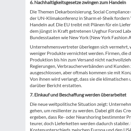
6. Nachhaltigkeitsgesetze zwingen zum Handeln
Die Themen Dekarbonisierung, Social Compliance
der UN-Klimakonferenz in Sharm el-Sheik fordern 
Handeln auf. Die EU treibt mit Plänen für ein Lief
dem jüngst in Kraft getretenen Uyghur Forced Lab
Bundesstaaten wie New York (New York Fashion A
Unternehmensvertreter überlegen sich vermehrt, w
weniger Produkte vernichtet werden. Firmen, die 
Produktion bis hin zum Versand nicht nachvollzi
Regierungen, Verbraucherverbänden und Kunden zu 
ausgeschlossen, aber oftmals kommen sie mit Konze
Von ihnen wird verlangt, dass sie die klimatische
darüber Bericht erstatten.
7. Einkauf und Beschaffung werden überarbeitet
Die neue weltpolitische Situation zeigt: Unterneh
gehen, um resilienter zu werden. Dabei gilt das Cr
ergeben, dass Re- oder Nearshoring bestimmter 
teurer, doch Lieferketten werden dadurch stabile
Kostenunterschieds zwischen Europa und den USA a