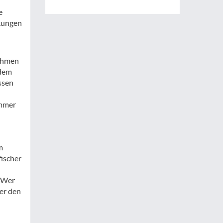
e
kungen
ithmen
 dem
ssen
immer
m
fischer
. Wer
er den