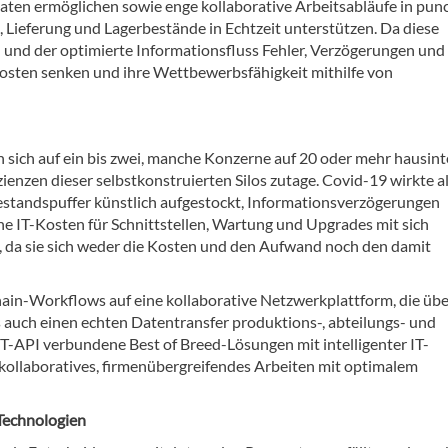
 Daten ermöglichen sowie enge kollaborative Arbeitsabläufe in pun
 Lieferung und Lagerbestände in Echtzeit unterstützen. Da diese
und der optimierte Informationsfluss Fehler, Verzögerungen und
 Kosten senken und ihre Wettbewerbsfähigkeit mithilfe von
 sich auf ein bis zwei, manche Konzerne auf 20 oder mehr hausin
enzen dieser selbstkonstruierten Silos zutage. Covid-19 wirkte a
estandspuffer künstlich aufgestockt, Informationsverzögerungen
e IT-Kosten für Schnittstellen, Wartung und Upgrades mit sich
b, da sie sich weder die Kosten und den Aufwand noch den damit
hain-Workflows auf eine kollaborative Netzwerkplattform, die über
 auch einen echten Datentransfer produktions-, abteilungs- und
-API verbundene Best of Breed-Lösungen mit intelligenter IT-
 kollaboratives, firmenübergreifendes Arbeiten mit optimalem
Technologien