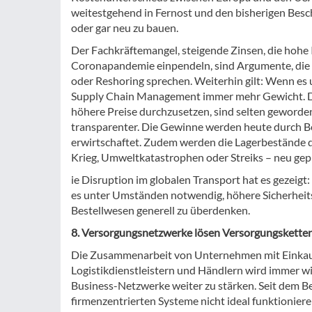
weitestgehend in Fernost und den bisherigen Besc
oder gar neu zu bauen.
Der Fachkräftemangel, steigende Zinsen, die hohe 
Coronapandemie einpendeln, sind Argumente, die b
oder Reshoring sprechen. Weiterhin gilt: Wenn e
Supply Chain Management immer mehr Gewicht. De
höhere Preise durchzusetzen, sind selten geworde
transparenter. Die Gewinne werden heute durch B
erwirtschaftet. Zudem werden die Lagerbestände 
Krieg, Umweltkatastrophen oder Streiks – neu gep
ie Disruption im globalen Transport hat es gezeigt
es unter Umständen notwendig, höhere Sicherheit
Bestellwesen generell zu überdenken.
8. Versorgungsnetzwerke lösen Versorgungskette
Die Zusammenarbeit von Unternehmen mit Einkaufb
Logistikdienstleistern und Händlern wird immer w
Business-Netzwerke weiter zu stärken. Seit dem Be
firmenzentrierten Systeme nicht ideal funktionier