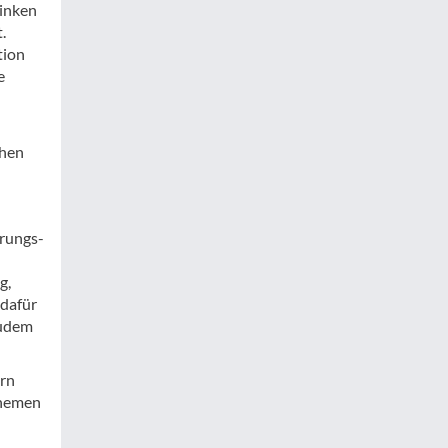
sinken
.
tion
e
chen
erungs-
g,
 dafür
zudem
ern
Themen