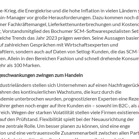
-Krieg, die Energiekrise und die hohe Inflation in vielen Ländern 
ain-Manager vor große Herausforderungen. Dazu kommen noch d
er Fachkräftemangel, Lieferkettenunterbrechungen und Kostend
r, Vorstandsmitglied des Bochumer SCM-Softwarespezialisten Set
 welche Trends das Jahr 2023 prägen werden. Seine Aussagen basie
auf zahlreichen Gesprächen mit Wirtschaftsexperten und
ftlern, sondern auch auf Daten von Setlog-Kunden, die das SCM-
n. Allein in den Bereichen Fashion und schnell drehende Konsu
ehr als 100 Marken.
ageschwankungen zwingen zum Handeln
Industrieländern stellen sich Unternehmen auf einen Nachfragerüc
Jahren des kontinuierlichen Wachstums, die kurz durch die
emie unterbrochen wurden, prognostizieren Experten eine Reze
hrer gehen noch enger auf ihre Kunden ein – sowohl im B2C-, als
ich. Wegen der starken Volatilität stellen viele Firmen existiere
uf den Prüfstand. Flexibilität spielt bei der Neuausrichtung der
ne zentrale Rolle. Um besser planen zu können, sind eine enge
ion und eine vertrauensvolle Zusammenarbeit zwischen allen Par