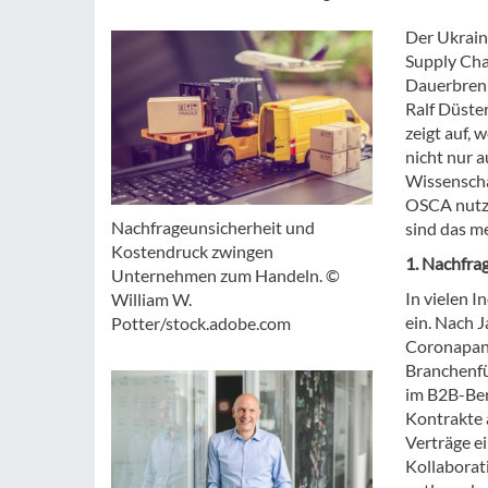
Der Ukraine
Supply Ch
Dauerbrenn
Ralf Düste
zeigt auf,
nicht nur 
Wissenscha
OSCA nutze
Nachfrageunsicherheit und
sind das m
Kostendruck zwingen
1. Nachfr
Unternehmen zum Handeln. ©
In vielen 
William W.
ein. Nach 
Potter/stock.adobe.com
Coronapand
Branchenfü
im B2B-Bere
Kontrakte a
Verträge ei
Kollaborat