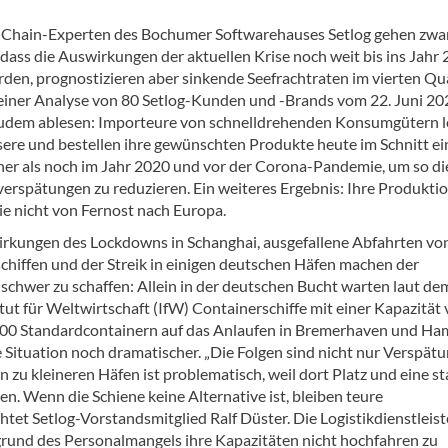
 Chain-Experten des Bochumer Softwarehauses Setlog gehen zwa
 dass die Auswirkungen der aktuellen Krise noch weit bis ins Jahr
rden, prognostizieren aber sinkende Seefrachtraten im vierten Qu
einer Analyse von 80 Setlog-Kunden und -Brands vom 22. Juni 20
 zudem ablesen: Importeure von schnelldrehenden Konsumgütern 
sere und bestellen ihre gewünschten Produkte heute im Schnitt ei
er als noch im Jahr 2020 und vor der Corona-Pandemie, um so di
erspätungen zu reduzieren. Ein weiteres Ergebnis: Ihre Produkti
ie nicht von Fernost nach Europa.
rkungen des Lockdowns in Schanghai, ausgefallene Abfahrten vo
chiffen und der Streik in einigen deutschen Häfen machen der
 schwer zu schaffen: Allein in der deutschen Bucht warten laut de
itut für Weltwirtschaft (IfW) Containerschiffe mit einer Kapazität
00 Standardcontainern auf das Anlaufen in Bremerhaven und Ha
Situation noch dramatischer. „Die Folgen sind nicht nur Verspätu
zu kleineren Häfen ist problematisch, weil dort Platz und eine st
len. Wenn die Schiene keine Alternative ist, bleiben teure
htet Setlog-Vorstandsmitglied Ralf Düster. Die Logistikdienstleist
rund des Personalmangels ihre Kapazitäten nicht hochfahren zu