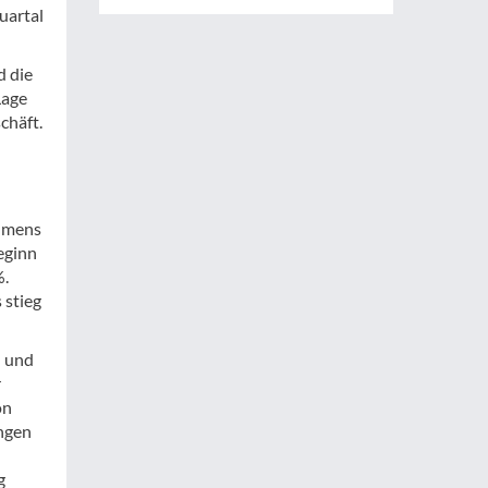
uartal
d die
Lage
chäft.
lumens
eginn
%.
 stieg
n und
r
on
ungen
g