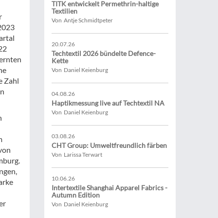
TITK entwickelt Permethrin-haltige
Textilien
r
Von Antje Schmidtpeter
 2023
artal
20.07.26
22
Techtextil 2026 bündelte Defence-
lernten
Kette
ne
Von Daniel Keienburg
e Zahl
on
04.08.26
Haptikmessung live auf Techtextil NA
Von Daniel Keienburg
n
03.08.26
m
CHT Group: Umweltfreundlich färben
 von
Von Larissa Terwart
mburg.
ngen,
10.06.26
arke
Intertextile Shanghai Apparel Fabrics -
Autumn Edition
er
Von Daniel Keienburg