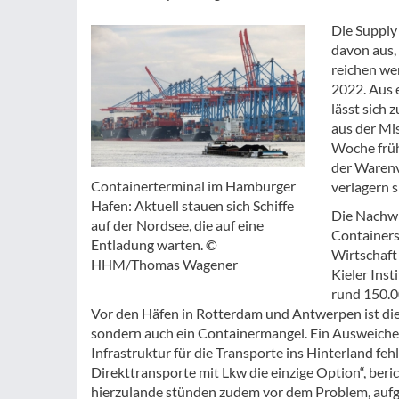
Die Supply
davon aus,
reichen we
2022. Aus 
lässt sich
aus der Mi
Woche früh
der Warenv
Containerterminal im Hamburger
verlagern s
Hafen: Aktuell stauen sich Schiffe
Die Nachwi
auf der Nordsee, die auf eine
Containers
Entladung warten. ©
Wirtschaft
HHM/Thomas Wagener
Kieler Inst
rund 150.0
Vor den Häfen in Rotterdam und Antwerpen ist die 
sondern auch ein Containermangel. Ein Ausweichen 
Infrastruktur für die Transporte ins Hinterland feh
Direkttransporte mit Lkw die einzige Option“, beric
hierzulande stünden zudem vor dem Problem, aufg