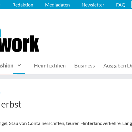
e
Redaktion
Mediadaten
Newsletter
FAQ
ashion
Heimtextilien
Business
Ausgaben Di
n
Herbst
el, Stau von Containerschiffen, teuren Hinterlandverkehre. Langf