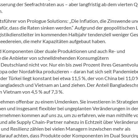
sserung der Seefrachtraten aus – aber langfristig ab dem vierten Q
n.
tsführer von Prologue Solutions: „Die Inflation, die Zinswende un
für, dass die Raten sinken werden.“ Aufgrund der geopolitischen 
stikdienstleiter im kommenden Halbjahr tendenziell weniger Ges
edereien, die mehr Kapazitäten aufgebaut haben.
d Komponenten über duale Produktionen und auch Re- und
e die Anbieter von schnelldrehenden Konsumgütern
Deutschland nicht vor. Nur ein bis zwei Prozent ihres Gesamtvo
pa oder Nordafrika produzieren – daran hat sich seit Pandemieb
der Türkei liegt konstant bei etwa 11,5 %, der von China bei 11,0 
Bangladesch und Vietnam an Land ziehen. Der Anteil Bangladeschs
n Vietnam von 4,5 % auf 7,3 %.
nehmen offenbar zu einem Umdenken. Sie investieren in Strategie
en und insgesamt flexibler bei ungeplanten Veränderungen in de
ernehmen kommen auf uns zu, um zu erfahren, wie man mithilfe v
und alle Supply Chain-Partner nahezu in Echtzeit über Veränder
t und Resilienz zählen bei vielen Managern inzwischen mehr als
darauf achten, dass Produkte oder Komponenten im Dual Sourcin