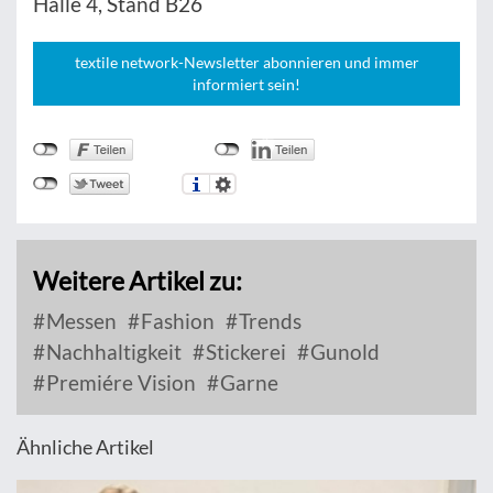
Halle 4, Stand B26
textile network-Newsletter abonnieren und immer
informiert sein!
Weitere Artikel zu:
Messen
Fashion
Trends
Nachhaltigkeit
Stickerei
Gunold
Premiére Vision
Garne
Ähnliche Artikel