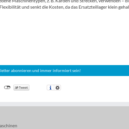
iedene Maschinentypen, z. B. Karden und Strecken, verwenden – di
Flexibilität und senkt die Kosten, da das Ersatzteillager klein geha
letter abonnieren und immer informiert sein!
aschinen