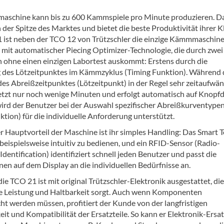
schine kann bis zu 600 Kammspiele pro Minute produzieren. D
n der Spitze des Marktes und bietet die beste Produktivität ihrer K
 ist neben der TCO 12 von Trützschler die einzige Kämmmaschine
mit automatischer Piecing Optimizer-Technologie, die durch zwei
 ohne einen einzigen Labortest auskommt: Erstens durch die
des Lötzeitpunktes im Kämmzyklus (Timing Funktion). Während 
des Abreißzeitpunktes (Lötzeitpunkt) in der Regel sehr zeitaufwänd
jetzt nur noch wenige Minuten und erfolgt automatisch auf Knopfd
ird der Benutzer bei der Auswahl spezifischer Abreißkurventype
tion) für die individuelle Anforderung unterstützt.
er Hauptvorteil der Maschine ist ihr simples Handling: Das Smart 
 beispielsweise intuitiv zu bedienen, und ein RFID-Sensor (Radio-
dentification) identifiziert schnell jeden Benutzer und passt die
nen auf dem Display an die individuellen Bedürfnisse an.
ie TCO 21 ist mit original Trützschler-Elektronik ausgestattet, die
ge Leistung und Haltbarkeit sorgt. Auch wenn Komponenten
ht werden müssen, profitiert der Kunde von der langfristigen
it und Kompatibilität der Ersatzteile. So kann er Elektronik-Ersat