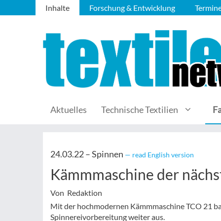
Inhalte
Forschung & Entwicklung
Termin
Aktuelles
Technische Textilien
F
24.03.22 –
Spinnen
— read English version
Kämmmaschine der nächs
Von Redaktion
Mit der hochmodernen Kämmmaschine TCO 21 baut T
Spinnereivorbereitung weiter aus.