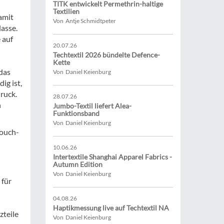
TITK entwickelt Permethrin-haltige
Textilien
amit
Von Antje Schmidtpeter
lasse.
 auf
20.07.26
Techtextil 2026 bündelte Defence-
Kette
das
Von Daniel Keienburg
ig ist,
ruck.
28.07.26
n
Jumbo-Textil liefert Alea-
Funktionsband
Von Daniel Keienburg
Touch-
10.06.26
Intertextile Shanghai Apparel Fabrics -
Autumn Edition
Von Daniel Keienburg
 für
04.08.26
Haptikmessung live auf Techtextil NA
zteile
Von Daniel Keienburg