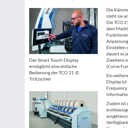
Die Kämmma
steht sie a
Die TCO 21
dem Markt 
Funktionen
Anpassung 
Einstellen 
dauert es 
Zweitens w
Das Smart Touch-Display
(Curve Funk
ermöglicht eine einfache
Bedienung der TCO 21. ©
Ein weiter
Trützschler
Display ist
Frequency I
Informatio
Zudem ist d
erstklassi
ausgetausc
Verfügbarke