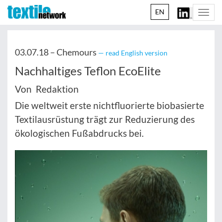
EN
Togg
navi
03.07.18 –
Chemours
— read English version
Nachhaltiges Teflon EcoElite
Von Redaktion
Die weltweit erste nichtfluorierte biobasierte
Textilausrüstung trägt zur Reduzierung des
ökologischen Fußabdrucks bei.