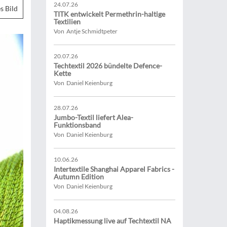
24.07.26
s Bild
TITK entwickelt Permethrin-haltige
Textilien
Von Antje Schmidtpeter
20.07.26
Techtextil 2026 bündelte Defence-
Kette
Von Daniel Keienburg
28.07.26
Jumbo-Textil liefert Alea-
Funktionsband
Von Daniel Keienburg
10.06.26
Intertextile Shanghai Apparel Fabrics -
Autumn Edition
Von Daniel Keienburg
04.08.26
Haptikmessung live auf Techtextil NA