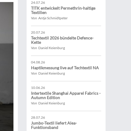
24.07.26
TITK entwickelt Permethrin-haltige
Textilien
Von Antje Schmidtpeter
20.07.26
Techtextil 2026 bündelte Defence-
Kette
Von Daniel Keienburg
04.08.26
Haptikmessung live auf Techtextil NA
Von Daniel Keienburg
10.06.26
Intertextile Shanghai Apparel Fabrics -
Autumn Edition
Von Daniel Keienburg
28.07.26
Jumbo-Textil liefert Alea-
Funktionsband