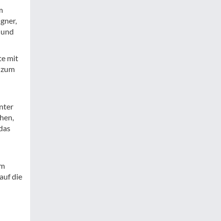
m
gner,
 und
te mit
n zum
nter
hen,
das
em
auf die