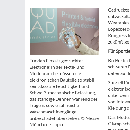
Gedruckte 
entwickelt
Wearables i
Lopecbei d
Kongress i
zukünftige
Für Sportl
Bei Beklei
Für den Einsatz gedruckter
schweren B
Elektronik in der Textil- und
daher auf l
Modebranche müssen die
elektronischen Bauteile so stabil
Speziell f
sein, dass sie Feuchtigkeit und
elektronisc
Schweiß, mechanische Belastung,
unter dem 
das ständige Dehnen während des
von Intexa
Tragens sowie zahlreiche
Kleidung d
Waschmaschinengänge
Das Modeun
unbeschadet überstehen. © Messe
Olympische
München / Lopec
zur Fertig