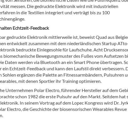
ität messen. Die gedruckte Elektronik wird mit industriellen
fahren in die Textilien integriert und verträgt bis zu 100
hinengänge.
rhalten Echtzeit-Feedback
ar gedruckte Elektronik mittlerweile ist, beweist Quad aus Belgie
n entwickelt zusammen mit dem niederländischen Startup ATto
lektronik bedruckte Einlegesohle für Laufschuhe. Acht Drucksenso
as biomechanische Bewegungsmuster des Fußes vom Aufsetzen b
Die Daten werden via Bluetooth an ein Smart Phone übertragen. So
r ein Echtzeit-Feedback und kann den Laufstil direkt verbessern. 
n Sohlen ergänzen die Palette an Fitnessarmbändern, Pulsuhren 
arables, mit denen Sportler ihr Training optimieren.
che Unternehmen Polar Electro, führender Hersteller auf dem Gebi
achte schon 1982 die erste Pulsuhr auf den Markt. Seitdem hat s
lektronik. In seinem Vortrag auf dem Lopec Kongress wird Dr. Jyrk
lar Electro, die Geschichte der biosensorischen Wearables Revue
n.