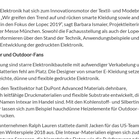
Elektronik hat sich zum Innovationsmotor der Textil- und Modeb
. „Wir greifen den Trend auf und rücken smarte Kleidung sowie an
n den Fokus der Lopec 2019“, sagt Barbara Ismaier, Projektleiteri
er Messe München. Sowohl die Fachausstellung als auch der Lope
nformieren über den Stand der Technik, Anwendungsbeispiele und
 Entwicklung der gedruckten Elektronik.
er und Outdoor-Fans
dung sind starre Elektronikbauteile mit aufwendiger Verkabelung 
atterien fehl am Platz. Die Designer von smarter E-Kleidung setz
eichte, dünne und flexible gedruckte Elektronik.
ür den Textilsektor hat DuPont Advanced Materials dehnbare,
h leitfähige Druckmaterialien und flexible Substrate entwickelt, d
Namen Intexar im Handel sind. Mit den Kohlenstoff- und Silberti
r lassen sich zum Beispiel hauchdünne Heizelemente für Outdoor-
rucken.
ternehmen Ralph Lauren stattete damit Jacken für das US-Team
n Winterspiele 2018 aus. Die Intexar-Materialien eignen sich z
ung von Sensoren, die biometrische Daten wie die Pulsfrequenz ode