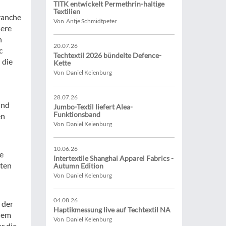
TITK entwickelt Permethrin-haltige
Textilien
ranche
Von Antje Schmidtpeter
dere
n
20.07.26
c
Techtextil 2026 bündelte Defence-
 die
Kette
Von Daniel Keienburg
28.07.26
und
Jumbo-Textil liefert Alea-
Funktionsband
en
Von Daniel Keienburg
10.06.26
ie
Intertextile Shanghai Apparel Fabrics -
nten
Autumn Edition
Von Daniel Keienburg
04.08.26
 der
Haptikmessung live auf Techtextil NA
udem
Von Daniel Keienburg
r die