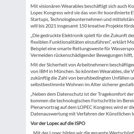
Mit visionären Wearables beschäftigt sich auch Ko
Lopec Kongress wird sie das von ihr koordinierte 
Startups, Technologieunternehmen und mittelstän
will bis 2021 insgesamt 150 kreative Projekte förd
„Die gedruckte Elektronik spielt für die Zukunft d
flexiblen Funktionalitäten einzuführen“, erklärt
Beispiel eine smarte Rettungsweste für Wasserspor
Vermeiden rückenschädigender Bewegungen hilft, 
Mit der Sicherheit von Arbeitnehmern beschäftige
von IBM in München. So könnten Wearables, die V
zukünftig die Zahl von berufsbedingten Unfällen 
selbstbestimmte Wohnen im Alter sicherer gestalt
„Neben dem Datenschutz ist der Tragekomfort der 
kommen die technologischen Fortschritte im Bereich
Plenarvortrag auf dem LOPEC Kongress wird er die
Datenauswertung mit Verfahren der Künstlichen In
Vor der Lopec auf die ISPO
„Mit der Lopec bilden wir die gesamte Wertschöpf