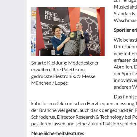
Muskelaktiv
Standardver
Waschmasc
Sportler e
Wie belastb
Unternehme
eine mit E
erfassen d
Smarte Kleidung: Modedesigner
Abrollen. 
erweitern ihre Palette um
der Sportle
gedruckte Elektronik. © Messe
innovative
München / Lopec
anderen We
Das finnis
kabellosen elektronischen Herzfrequenzmessung, br
der Branche viel getan, auch dank der gedruckten E
Schroderus, Director Research & Technology bei Po
passieren lassen und seine Zukunftsvision schilder
Neue Sicherheitsfeatures