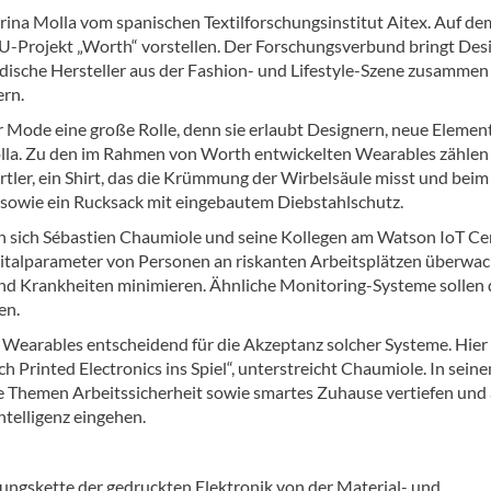
rina Molla vom spanischen Textilforschungsinstitut Aitex. Auf de
EU-Projekt „Worth“ vorstellen. Der Forschungsverbund bringt Desi
dische Hersteller aus der Fashion- und Lifestyle-Szene zusammen
ern.
er Mode eine große Rolle, denn sie erlaubt Designern, neue Elemen
 Molla. Zu den im Rahmen von Worth entwickelten Wearables zähle
tler, ein Shirt, das die Krümmung der Wirbelsäule misst und beim
sowie ein Rucksack mit eingebautem Diebstahlschutz.
n sich Sébastien Chaumiole und seine Kollegen am Watson IoT Ce
italparameter von Personen an riskanten Arbeitsplätzen überwac
und Krankheiten minimieren. Ähnliche Monitoring-Systeme sollen 
en.
Wearables entscheidend für die Akzeptanz solcher Systeme. Hier
 Printed Electronics ins Spiel“, unterstreicht Chaumiole. In sein
 Themen Arbeitssicherheit sowie smartes Zuhause vertiefen und 
telligenz eingehen.
ungskette der gedruckten Elektronik von der Material- und