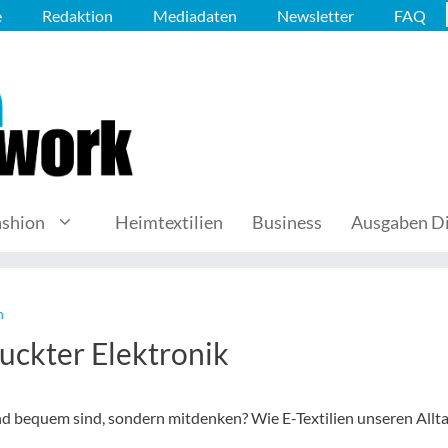
e
Redaktion
Mediadaten
Newsletter
FAQ
ashion
Heimtextilien
Business
Ausgaben Di
n
uckter Elektronik
nd bequem sind, sondern mitdenken? Wie E-Textilien unseren Allt