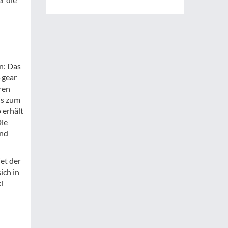
n: Das
-gear
ren
is zum
 erhält
Die
und
et der
ich in
i