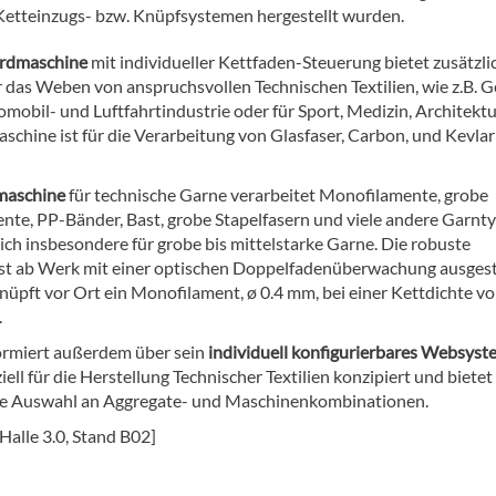
etteinzugs- bzw. Knüpfsystemen hergestellt wurden.
rdmaschine
mit individueller Kettfaden-Steuerung bietet zusätzli
ür das Weben von anspruchsvollen Technischen Textilien, wie z.B.
omobil- und Luftfahrtindustrie oder für Sport, Medizin, Architekt
schine ist für die Verarbeitung von Glasfaser, Carbon, und Kevlar
maschine
für technische Garne verarbeitet Monofilamente, grobe
ente, PP-Bänder, Bast, grobe Stapelfasern und viele andere Garnt
sich insbesondere für grobe bis mittelstarke Garne. Die robuste
st ab Werk mit einer optischen Doppelfadenüberwachung ausgest
nüpft vor Ort ein Monofilament, ø 0.4 mm, bei einer Kettdichte vo
.
formiert außerdem über sein
individuell konfigurierbares Websyst
ell für die Herstellung Technischer Textilien konzipiert und bietet
e Auswahl an Aggregate- und Maschinenkombinationen.
 Halle 3.0, Stand B02]