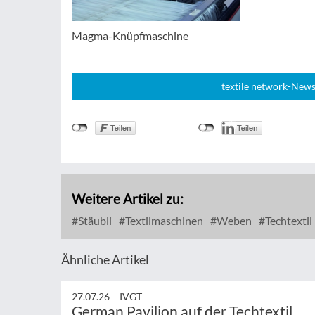
Magma-Knüpfmaschine
textile network-News
Weitere Artikel zu:
Stäubli
Textilmaschinen
Weben
Techtextil
Ähnliche Artikel
27.07.26 –
IVGT
German Pavilion auf der Techtextil