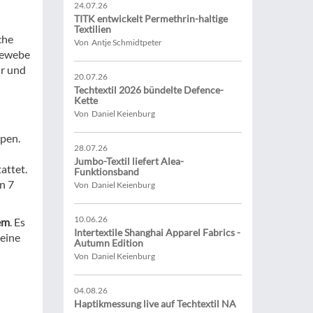
24.07.26
TITK entwickelt Permethrin-haltige
Textilien
che
Von Antje Schmidtpeter
 Gewebe
ur und
20.07.26
Techtextil 2026 bündelte Defence-
Kette
Von Daniel Keienburg
ypen.
28.07.26
Jumbo-Textil liefert Alea-
attet.
Funktionsband
n 7
Von Daniel Keienburg
10.06.26
em
. Es
Intertextile Shanghai Apparel Fabrics -
 eine
Autumn Edition
Von Daniel Keienburg
04.08.26
Haptikmessung live auf Techtextil NA