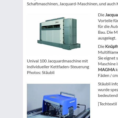
Schaftmaschinen, Jacquard-Maschinen, und auch K
Die
Jacqua
Vorteile f
für die Aut
Bau. Die Ma
ausgelegt.
Die
Knüpf
Multifilam
Sie eignet 
Unival 100 Jacquardmaschine mit
Maschine i
individueller Kettfaden-Steuerung
MAGMA
k
Photos: Stäubli
Fäden / cm
Stäubli in
wurde spezi
bedeutend
[Techtextil