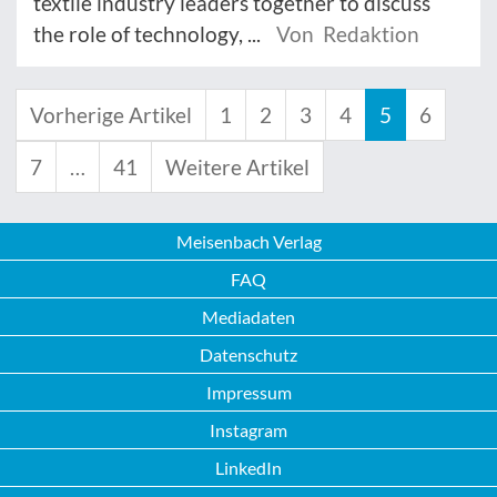
textile industry leaders together to discuss
the role of technology, ...
Von Redaktion
Vorherige Artikel
1
2
3
4
5
6
7
…
41
Weitere Artikel
Meisenbach Verlag
FAQ
Mediadaten
Datenschutz
Impressum
Instagram
LinkedIn