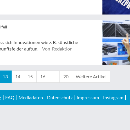
fell
s sich Innovationen wie z. B. künstliche
kunftsfelder auftun.
Von Redaktion
13
14
15
16
…
20
Weitere Artikel
g
FAQ
Mediadaten
Datenschutz
Impressum
Instagram
L