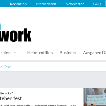
e
Redaktion
Mediadaten
Newsletter
FAQ
ashion
Heimtextilien
Business
Ausgaben Di
o-Textil
die Ecke?
tehen fest
nf und Variantendiskussionen ohne Pause – das