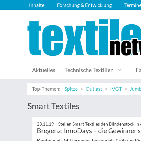
Inhalte
Forschung & Entwicklung
Termin
Aktuelles
Technische Textilien
F
Top-Themen:
Spitze
Outlast
IVGT
Jumb
Smart Textiles
23.11.19 –
Stellen Smart Textiles den Blindenstock in 
Bregenz: InnoDays – die Gewinner s
Knobeln bis Mitternacht, backen bis Früh um fü