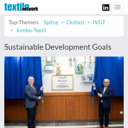
Togg
navi
Top-Themen:
Spitze
Outlast
IVGT
Jumbo-Textil
Sustainable Development Goals