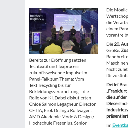
Die Möglich
Wertschöpf
die Verarb
einem Panel
vorantreibt
Die
20. Au
Größe.
Zus
Bandbreite 
Bereits zur Eröffnung setzten
Maschinen 
Techtextil und Texprocess
Nicht zule
zukunftsweisende Impulse im
für zukünf
Panel-Talk zum Thema: Vom
Detlef Bra
Textilrecycling bis zur
„Frankfurt 
Bekleidungsverarbeitung – die
die auf der
Rolle von KI. Dabei diskutierten
Diese sind 
Chloé Salmon Legagneur, Director,
Industriezw
CETIA, Prof. Dr. Ingo Rollwagen,
präsentiert
AMD Akademie Mode & Design /
Hochschule Fresenius, Senior
Im
Eventka