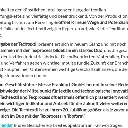
keiten der künstlichen Intelligenz entlang der textilen
ungskette sind vielfältig und beeindruckend. Von der Produktion
eitung bis hin zum Recycling
eröffnet KI neue Wege und Potenzial
-Talk auf der Techtextil zeigten Experten auf, wie KI die Textilindu
.
sgabe der Techtextil
präsentiert sich in neuem Glanz und mit noch
ammen mit der Texprocess bildet sie ein starkes Duo
, das die ges
der textilen Industrie abdeckt. Die präsentierten Materialien, Pr
und Verfahren geben wichtige Impulse für die Zukunft der Branch
tzt knüpfen hier Unternehmen wichtige Geschäftsallianzen, die d
tige Innovationen ebnen.
un, Geschäftsführer Messe Frankfurt GmbH, betont in seiner Rede
ist wieder der Mittelpunkt für textile und technologische Innovat
 Techtextil und Texprocess oft erstmals öffentlich präsentiert werd
ein wichtiger Indikator und Antrieb für die Zukunft vieler weiterer
eige. Die Techtextil ist zu ihrem 20. Jubiläum größer, als je zuvor 
 sich im Duo mit der Texprocess in Topform.“
lender
finden Besucher ein breites Spektrum an Fachvorträgen,