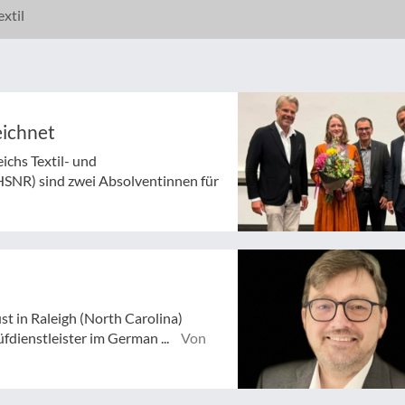
xtil
eichnet
chs Textil- und
HSNR) sind zwei Absolventinnen für
st in Raleigh (North Carolina)
dienstleister im German ...
Von