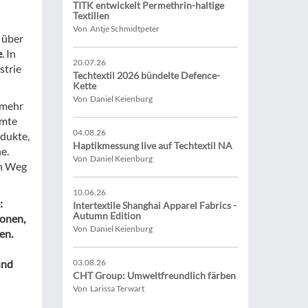
TITK entwickelt Permethrin-haltige
Textilien
Von Antje Schmidtpeter
 über
e
. In
20.07.26
strie
Techtextil 2026 bündelte Defence-
Kette
Von Daniel Keienburg
 mehr
amte
04.08.26
odukte,
Haptikmessung live auf Techtextil NA
e.
Von Daniel Keienburg
en Weg
10.06.26
:
Intertextile Shanghai Apparel Fabrics -
Autumn Edition
ionen,
Von Daniel Keienburg
en.
und
03.08.26
CHT Group: Umweltfreundlich färben
Von Larissa Terwart