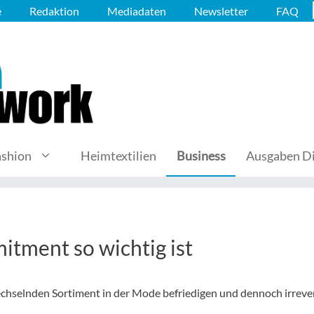
e
Redaktion
Mediadaten
Newsletter
FAQ
ashion
Heimtextilien
Business
Ausgaben Di
tment so wichtig ist
hselnden Sortiment in der Mode befriedigen und dennoch irrever