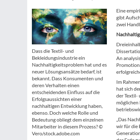
Eine empir
gibt Aufsc
zwei Hand
Nachhaltig
Dreieinhal
Dass die Textil- und
Dissertatio
Bekleidungsindustrie ein
An analysis
Nachhaltigkeitsproblem hat und es
Promotion n
neuer Lösungsansätze bedarf, ist
erfolgreic
bekannt. Dass Konsumenten und
Im Rahmen 
deren Verhalten einen
hat sich d
entscheidenden Einfluss auf die
der Textil-
Erfolgsaussichten einer
möglichen 
nachhaltigen Entwicklung haben,
betriebswir
ebenso. Doch welche Rolle und
„Das Nachh
Bedeutung obliegt dem einzelnen
wir für die
Mitarbeiter in diesem Prozess? ©
Generation
Vero/stock.adobe.com
der Erde z