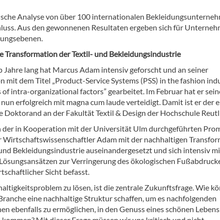
ische Analyse von über 100 internationalen Bekleidungsunterne
hluss. Aus den gewonnenen Resultaten ergeben sich für Unterne
lungsebenen.
e Transformation der Textil- und Bekleidungsindustrie
b Jahre lang hat Marcus Adam intensiv geforscht und an seiner
n mit dem Titel „Product-Service Systems (PSS) in the fashion ind
 of intra-organizational factors” gearbeitet. Im Februar hat er sein
un erfolgreich mit magna cum laude verteidigt. Damit ist er der e
he Doktorand an der Fakultät Textil & Design der Hochschule Reutl
der in Kooperation mit der Universität Ulm durchgeführten Pro
er Wirtschaftswissenschaftler Adam mit der nachhaltigen Transfo
 und Bekleidungsindustrie auseinandergesetzt und sich intensiv mi
Lösungsansätzen zur Verringerung des ökologischen Fußabdruck
tschaftlicher Sicht befasst.
altigkeitsproblem zu lösen, ist die zentrale Zukunftsfrage. Wie k
 Branche eine nachhaltige Struktur schaffen, um es nachfolgenden
en ebenfalls zu ermöglichen, in den Genuss eines schönen Lebens
u kommen? Mit dieser Frage müssen wir uns kritisch und nicht