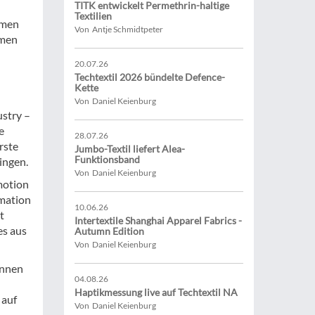
TITK entwickelt Permethrin-haltige
Textilien
hmen
Von Antje Schmidtpeter
hmen
20.07.26
Techtextil 2026 bündelte Defence-
Kette
Von Daniel Keienburg
ustry –
e
28.07.26
rste
Jumbo-Textil liefert Alea-
Funktionsband
ingen.
Von Daniel Keienburg
motion
rmation
10.06.26
t
Intertextile Shanghai Apparel Fabrics -
es aus
Autumn Edition
Von Daniel Keienburg
önnen
04.08.26
Haptikmessung live auf Techtextil NA
 auf
Von Daniel Keienburg