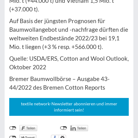
Mio. t (+44.000 t) und Vietnam 1,5 Mio. t
(+37.000 t).
Auf Basis der jüngsten Prognosen für
Baumwollangebot und -nachfrage dürften die
weltweiten Endbestände 2022/23 bei 19,1
Mio. t liegen (+3 % resp. +566.000 t).
Quelle: USDA/ERS, Cotton and Wool Outlook,
Oktober 2022
Bremer Baumwollbörse – Ausgabe 43-
44/2022 des Bremen Cotton Reports
textile network-Newsletter abonnieren und immer
informiert sein!