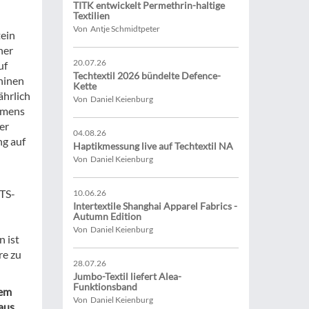
TITK entwickelt Permethrin-haltige
Textilien
n
Von Antje Schmidtpeter
tein
ner
20.07.26
uf
Techtextil 2026 bündelte Defence-
hinen
Kette
ährlich
Von Daniel Keienburg
hmens
er
04.08.26
ng auf
Haptikmessung live auf Techtextil NA
Von Daniel Keienburg
OTS-
10.06.26
Intertextile Shanghai Apparel Fabrics -
Autumn Edition
Von Daniel Keienburg
 ist
re zu
28.07.26
Jumbo-Textil liefert Alea-
Funktionsband
dem
Von Daniel Keienburg
 aus