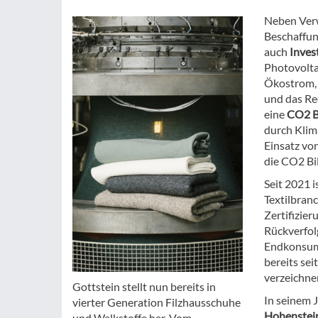
Neben Verw
Beschaffun
auch
Inves
Photovolta
Ökostrom, 
und das Rec
eine
CO2 B
durch Klim
Einsatz vo
die CO2 Bi
Seit 2021 i
Textilbran
Zertifizie
Rückverfol
Endkonsume
bereits se
verzeichne
Gottstein stellt nun bereits in
In seinem 
vierter Generation Filzhausschuhe
Hohenstein 
und Walkstoffe her. Vom