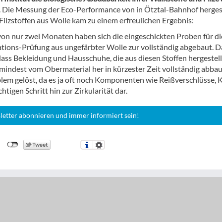
. Die Messung der Eco-Performance von in Ötztal-Bahnhof herges
Filzstoffen aus Wolle kam zu einem erfreulichen Ergebnis:
von nur zwei Monaten haben sich die eingeschickten Proben für di
tions-Prüfung aus ungefärbter Wolle zur vollständig abgebaut. D
dass Bekleidung und Hausschuhe, die aus diesen Stoffen hergestell
mindest vom Obermaterial her in kürzester Zeit vollständig abba
blem gelöst, da es ja oft noch Komponenten wie Reißverschlüsse, 
htigen Schritt hin zur Zirkularität dar.
letter abonnieren und immer informiert sein!