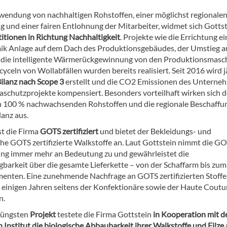
endung von nachhaltigen Rohstoffen, einer möglichst regionale
g und einer fairen Entlohnung der Mitarbeiter, widmet sich Gotts
titionen in Richtung Nachhaltigkeit
. Projekte wie die Errichtung ei
ik Anlage auf dem Dach des Produktionsgebäudes, der Umstieg a
die intelligente Wärmerückgewinnung von den Produktionsmasc
yceln von Wollabfällen wurden bereits realisiert. Seit 2016 wird j
ilanz nach Scope 3
erstellt und die CO2 Emissionen des Unterne
aschutzprojekte kompensiert. Besonders vorteilhaft wirken sich d
n 100 % nachwachsenden Rohstoffen und die regionale Beschaffu
lanz aus.
st die Firma
GOTS zertifiziert
und bietet der Bekleidungs- und
che GOTS zertifizierte Walkstoffe an. Laut Gottstein nimmt die G
rung immer mehr an Bedeutung zu und gewährleistet die
gbarkeit über die gesamte Lieferkette – von der Schaffarm bis zum
nten. Eine zunehmende Nachfrage an GOTS zertifizierten Stoffen
it einigen Jahren seitens der Konfektionäre sowie der Haute Coutu
n.
Jüngsten
Projekt
testete die Firma Gottstein
in Kooperation mit 
Institut die biologische Abbaubarkeit ihrer Walkstoffe und Filze