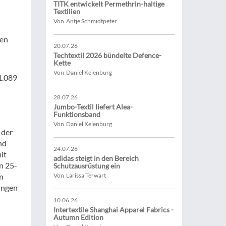
TITK entwickelt Permethrin-haltige
Textilien
Von Antje Schmidtpeter
nen
20.07.26
Techtextil 2026 bündelte Defence-
Kette
Von Daniel Keienburg
1.089
28.07.26
Jumbo-Textil liefert Alea-
Funktionsband
Von Daniel Keienburg
 der
nd
24.07.26
it
adidas steigt in den Bereich
n 25-
Schutzausrüstung ein
n
Von Larissa Terwart
ungen
10.06.26
Intertextile Shanghai Apparel Fabrics -
Autumn Edition