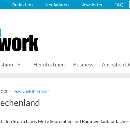
e
Redaktion
Mediadaten
Newsletter
FAQ
ashion
Heimtextilien
Business
Ausgaben Di
lder
— read English version
iechenland
den Sturm Ianos Mitte September sind Baumwollanbaufläche s