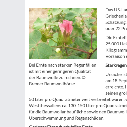
Das US-Lan
Griechenla
Schätzung 
oder 22 Pr
Die Erntef
25.000 Hek
Kilogramm 
Vorsaison 
Bei Ernte nach starken Regenfällen
Starkregen
ist mit einer geringeren Qualität
Ursache is
der Baumwolle zu rechnen. ©
am 18. Sep
Bremer Baumwollbörse
erreichte. 
seinen gro
50 Liter pro Quadratmeter weit verbreitet waren,
Westthessaliens ca. 130-150 Liter pro Quadratmet
für die Baumwollanbaufläche sowie den Baumwolle
Überschwemmung und Regenschäden.
Geringer Etrag durch frühe Ernte