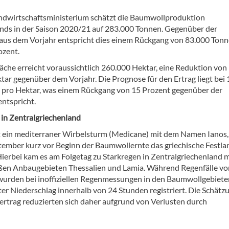
dwirtschaftsministerium schätzt die Baumwollproduktion
nds in der Saison 2020/21 auf 283.000 Tonnen. Gegenüber der
aus dem Vorjahr entspricht dies einem Rückgang von 83.000 Ton
ozent.
läche erreicht voraussichtlich 260.000 Hektar, eine Reduktion von
tar gegenüber dem Vorjahr. Die Prognose für den Ertrag liegt bei 
pro Hektar, was einem Rückgang von 15 Prozent gegenüber der
entspricht.
 in Zentralgriechenland
t ein mediterraner Wirbelsturm (Medicane) mit dem Namen Ianos,
tember kurz vor Beginn der Baumwollernte das griechische Festla
Hierbei kam es am Folgetag zu Starkregen in Zentralgriechenland m
ßen Anbaugebieten Thessalien und Lamia. Während Regenfälle vo
 wurden bei inoffiziellen Regenmessungen in den Baumwollgebiete
er Niederschlag innerhalb von 24 Stunden registriert. Die Schätz
rtrag reduzierten sich daher aufgrund von Verlusten durch