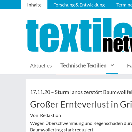
Inhalte
Forschung & Entwicklung
Termin
Aktuelles
Technische Textilien
F
17.11.20 –
Sturm Ianos zerstört Baumwollfe
Großer Ernteverlust in Gr
Von Redaktion
Wegen Überschwemmung und Regenschäden durch 
Baumwollertrag stark reduziert.