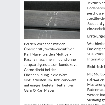
Textilien 
Bodenerosi
geschossen,
„textile-c
Jacquard g
einzuarbei
Erste Erge
Was hierbei
Bei den Vorhaben mit der
Das origin
Überschrift „textile-circuit“ von
2018 zur I
Karl Mayer werden Multibar-
Internation
Raschelmaschinen mit und ohne
Jacquard genutzt, um konduktive
Elektrisch 
Garne direkt bei der
Mit Multib
Flächenbildung in die Ware
nahezu bel
einzuarbeiten. Im Bild: Wirkware
Musterung 
mit eingearbeitetem leitfähigen
Fadenmater
Garn © Karl Mayer
werden kan
vielfältig
umsetzbar. Neben Designfreiheit bietet die Wirkerei 