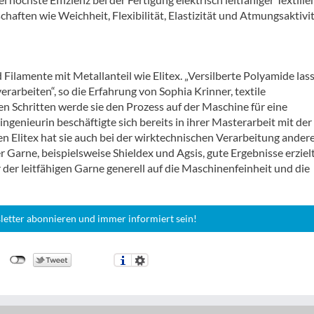
aften wie Weichheit, Flexibilität, Elastizität und Atmungsaktivi
Filamente mit Metallanteil wie Elitex. „Versilberte Polyamide las
rarbeiten“, so die Erfahrung von Sophia Krinner, textile
en Schritten werde sie den Prozess auf der Maschine für eine
ngenieurin beschäftigte sich bereits in ihrer Masterarbeit mit der
n Elitex hat sie auch bei der wirktechnischen Verarbeitung ander
r Garne, beispielsweise Shieldex und Agsis, gute Ergebnisse erzielt
der leitfähigen Garne generell auf die Maschinenfeinheit und die
letter abonnieren und immer informiert sein!