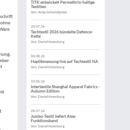
TITK entwickelt Permethrin-haltige
Textilien
Von Antje Schmidtpeter
schrift
d ohne
20.07.26
 Ware
Techtextil 2026 bündelte Defence-
Kette
Von Daniel Keienburg
enung.
04.08.26
ember
Haptikmessung live auf Techtextil NA
f
Von Daniel Keienburg
10.06.26
Intertextile Shanghai Apparel Fabrics -
Autumn Edition
mit
Von Daniel Keienburg
t
28.07.26
Jumbo-Textil liefert Alea-
t
Funktionsband
Von Daniel Keienburg
n.