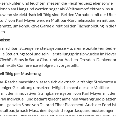
heizen, kühlen und leuchten, messen die Herzfrequenz ebenso wie
onen am Hang und werden sogar als Weltraumreflektoren ins All
 wenn sie elektrisch leitfähig sind. Bei den Vorhaben mit der Über
ircuit“ von Karl Mayer werden Multibar-Raschelmaschinen mit un
enutzt, um konduktive Garne direkt bei der Flächenbildung in die
ten.
bnisse
 machbar ist, zeigen erste Ergebnisse – u. a. eine textile Fernbedi
elle Steuerungstool und sein Herstellungsprinzip wurden im Nov
DTechEx Show in Santa Clara und zur Aachen-Dresden-Denkendor
al Textile Conference erfolgreich vorgestellt.
leitfähig per Musterung
ar-Raschelmaschinen lassen sich elektrisch leitfähige Strukturen 
iebiger Gestaltung umsetzen. Möglich macht dies die Multibar-
mit dem innovativen Stringbarrensystem von Karl Mayer, mit der
ial individuell und bedarfsgerecht auf einen Warengrund platzier
n – ganz im Sinne von Tailored Fiber Placement. Auch der Fond is
 gestaltbar, je nach Maschinentyp sind sogar Jacquardmusterungen
höchste Effizienz bei der Fertigung elektrisch leitfähiger Textilie