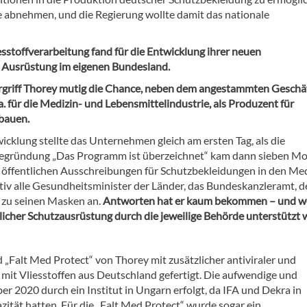
 abnehmen, und die Regierung wollte damit das nationale
stoffverarbeitung fand für die Entwicklung ihrer neuen
 Ausrüstung im eigenen Bundesland.
ergriff Thorey mutig die Chance, neben dem angestammten Geschäf
 a. für die Medizin- und Lebensmittelindustrie, als Produzent für
bauen.
klung stellte das Unternehmen gleich am ersten Tag, als die
r Begründung „Das Programm ist überzeichnet“ kam dann sieben M
e öffentlichen Ausschreibungen für Schutzbekleidungen in den Me
iv alle Gesundheitsminister der Länder, das Bundeskanzleramt, d
 zu seinen Masken an.
Antworten hat er kaum bekommen – und w
icher Schutzausrüstung durch die jeweilige Behörde unterstützt w
„Falt Med Protect“ von Thorey mit zusätzlicher antiviraler und
 mit Vliesstoffen aus Deutschland gefertigt. Die aufwendige und
2020 durch ein Institut in Ungarn erfolgt, da IFA und Dekra in
ität hatten. Für die „Falt Med Protect“ wurde sogar ein