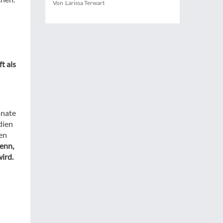
Von Larissa Terwart
t als
onate
dien
en
enn,
ird.