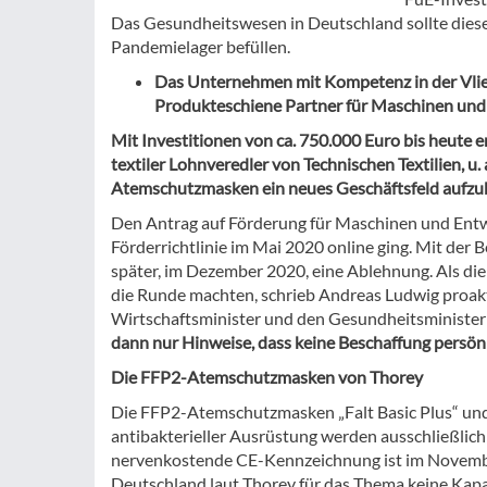
Das Gesundheitswesen in Deutschland sollte diese
Pandemielager befüllen.
Das Unternehmen mit Kompetenz in der Vlies
Produkteschiene Partner für Maschinen und
Mit Investitionen von ca. 750.000 Euro bis heute 
textiler Lohnveredler von Technischen Textilien, u.
Atemschutzmasken ein neues Geschäftsfeld aufzu
Den Antrag auf Förderung für Maschinen und Entwic
Förderrichtlinie im Mai 2020 online ging. Mit de
später, im Dezember 2020, eine Ablehnung. Als di
die Runde machten, schrieb Andreas Ludwig proakt
Wirtschaftsminister und den Gesundheitsminister
dann nur Hinweise, dass keine Beschaffung persönl
Die FFP2-Atemschutzmasken von Thorey
Die FFP2-Atemschutzmasken „Falt Basic Plus“ und 
antibakterieller Ausrüstung werden ausschließlich
nervenkostende CE-Kennzeichnung ist im November 
Deutschland laut Thorey für das Thema keine Kapaz