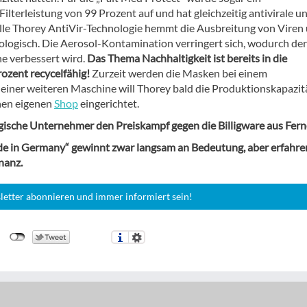
lterleistung von 99 Prozent auf und hat gleichzeitig antivirale u
elle Thorey AntiVir-Technologie hemmt die Ausbreitung von Viren
ologisch. Die Aerosol-Kontamination verringert sich, wodurch der
e verbessert wird.
Das Thema Nachhaltigkeit ist bereits in die
ozent recycelfähig!
Zurzeit werden die Masken bei einem
 einer weiteren Maschine will Thorey bald die Produktionskapazit
inen eigenen
Shop
eingerichtet.
gische Unternehmer den Preiskampf gegen die Billigware aus Fern
de in Germany“ gewinnt zwar langsam an Bedeutung, aber erfahre
nanz.
letter abonnieren und immer informiert sein!