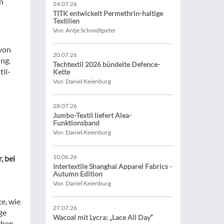
n
24.07.26
TITK entwickelt Permethrin-haltige
Textilien
Von Antje Schmidtpeter
 von
20.07.26
ng.
Techtextil 2026 bündelte Defence-
il-
Kette
Von Daniel Keienburg
28.07.26
Jumbo-Textil liefert Alea-
Funktionsband
Von Daniel Keienburg
10.06.26
, bei
Intertextile Shanghai Apparel Fabrics -
Autumn Edition
Von Daniel Keienburg
te, wie
27.07.26
ge
Wacoal mit Lycra: „Lace All Day“
chen.