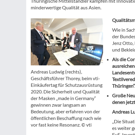
Thüringische Mittelständler kämpfen mit Innova
minderwertige Qualität aus Asien.
Qualitätsm
Wie in Sach
der Bundes
Jenz Otto,
und Bekleid
Als die Co
ausreichen
Andreas Ludwig (rechts),
Landesentw
Geschäftsführer Thorey, beim vti-
Textilvere
Einkäufertag für Schutzausrüstung
Thüringen“
2020. Die Sicherheit und Qualität
Große Neug
der Masken „made in Germany“
denen jetz
gewinnen zwar langsam an
Bedeutung, aber erfahren von der
Andreas Lu
öffentlichen Beschaffung nach wie
„Die Situat
vor fast keine Resonanz. © vti
es weiter g
FuE-Invest