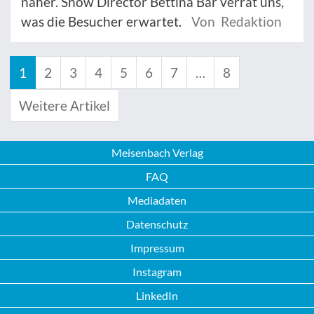
näher. Show Director Bettina Bär verrät uns,
was die Besucher erwartet.
Von Redaktion
1
2
3
4
5
6
7
…
8
Weitere Artikel
Meisenbach Verlag
FAQ
Mediadaten
Datenschutz
Impressum
Instagram
LinkedIn