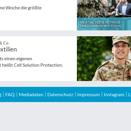
gene Woche die größte
 & Co
xtilien
ts einen eigenen
heißt Cell Solution Protection.
g
FAQ
Mediadaten
Datenschutz
Impressum
Instagram
L