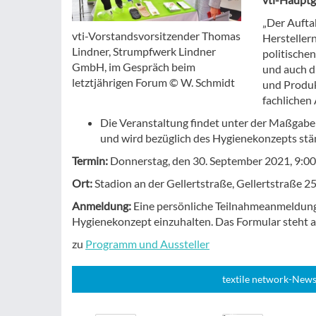
„Der Aufta
vti-Vorstandsvorsitzender Thomas
Hersteller
Lindner, Strumpfwerk Lindner
politische
GmbH, im Gespräch beim
und auch d
letztjährigen Forum © W. Schmidt
und Produk
fachlichen
Die Veranstaltung findet unter der Maßgab
und wird bezüglich des Hygienekonzepts stä
Termin:
Donnerstag, den 30. September 2021, 9:00
Ort:
Stadion an der Gellertstraße, Gellertstraße 
Anmeldung:
Eine persönliche Teilnahmeanmeldung 
Hygienekonzept einzuhalten. Das Formular steht a
zu
Programm und Aussteller
textile network-News