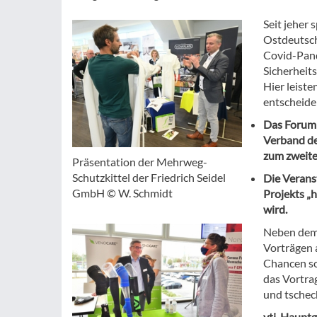
Seit jeher 
Ostdeutschl
Covid-Pand
Sicherheit
Hier leist
entscheide
Das Forum 
Verband de
zum zweite
Präsentation der Mehrweg-
Schutzkittel der Friedrich Seidel
Die Verans
GmbH © W. Schmidt
Projekts „h
wird.
Neben dem 
Vorträgen 
Chancen so
das Vortra
und tschec
vti-Hauptge