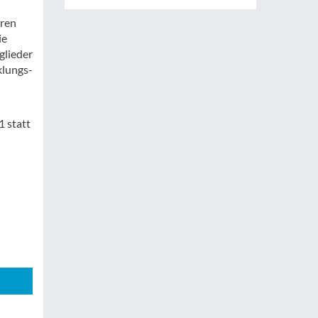
eren
ie
glieder
klungs-
 statt