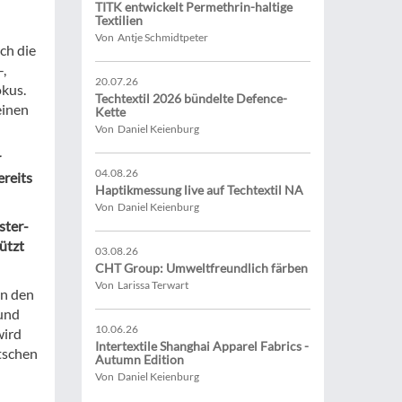
TITK entwickelt Permethrin-haltige
Textilien
Von Antje Schmidtpeter
ch die
,
20.07.26
okus.
Techtextil 2026 bündelte Defence-
einen
Kette
Von Daniel Keienburg
r
04.08.26
ereits
Haptikmessung live auf Techtextil NA
Von Daniel Keienburg
ster-
ützt
03.08.26
CHT Group: Umweltfreundlich färben
Von Larissa Terwart
in den
 und
10.06.26
wird
Intertextile Shanghai Apparel Fabrics -
tschen
Autumn Edition
Von Daniel Keienburg