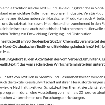
spielt die traditionsreiche Textil- und Bekleidungsbranche in Nord-
and eine wichtige Rolle in der regionalen Industrie. Verstärkt dur
emielage rückten neben den klassischen Produkten auch Arbeits-
s- und Schutztextilien sowie Medizintextilien zunehmend in den F
en einheimische und auch tschechische Unternehmen mittlerweile 
nden Beitrag zur Entwicklung, Fertigung und Distribution.
health.textil am 30. September 2021 in Chemnitz veranstaltet de
r Nord-Ostdeutschen Textil- und Bekleidungsindustrie e.V. (vti) b
n Mal.
taltung gehört zu den Aktivitäten des vom Verband geführten Clu
ealth.textil“, das vom sächsischen Wirtschaftsministerium unterst
Einsatz von Textilien in Medizin und Gesundheitswesen werden 
auch die textile Kreislaufwirtschaft mit ihren Herausforderungen
wie die Nachhaltigkeit von Schutztextilien thematisiert. Ergänzt 
gsprogramm durch eine Ausstellung von mehr als 20 nord-ostdeu
hischen Unternehmen und Forschungseinrichtungen.
schäftsführer Dr.-Ing. Jenz Otto: