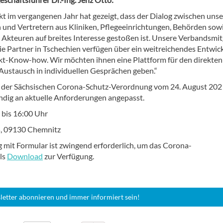
kt im vergangenen Jahr hat gezeigt, dass der Dialog zwischen uns
n und Vertretern aus Kliniken, Pflegeeinrichtungen, Behörden sow
n Akteuren auf breites Interesse gestoßen ist. Unsere Verbandsmit
ie Partner in Tschechien verfügen über ein weitreichendes Entwic
t-Know-how. Wir möchten ihnen eine Plattform für den direkten
 Austausch in individuellen Gesprächen geben.“
e der Sächsischen Corona-Schutz-Verordnung vom 24. August 2021
ndig an aktuelle Anforderungen angepasst.
 bis 16:00 Uhr
25, 09130 Chemnitz
mit Formular ist zwingend erforderlich, um das Corona-
ls
Download
zur Verfügung.
letter abonnieren und immer informiert sein!