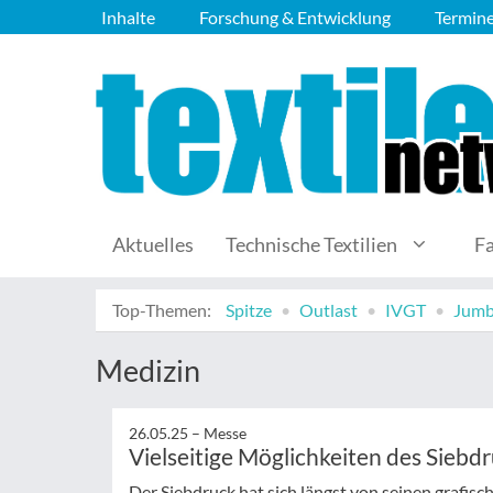
Inhalte
Forschung & Entwicklung
Termin
Aktuelles
Technische Textilien
F
Top-Themen:
Spitze
Outlast
IVGT
Jumb
Medizin
26.05.25 –
Messe
Vielseitige Möglichkeiten des Siebd
Der Siebdruck hat sich längst von seinen grafis