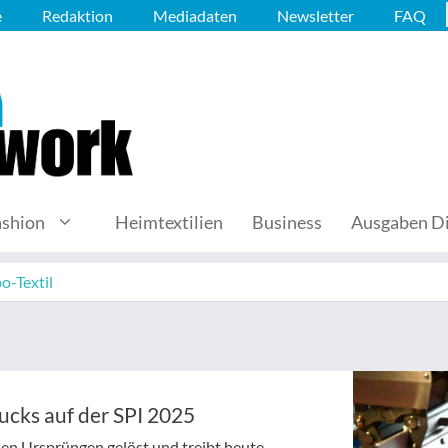
e
Redaktion
Mediadaten
Newsletter
FAQ
ashion
Heimtextilien
Business
Ausgaben Di
o-Textil
rucks auf der SPI 2025
chen Ursprüngen gelöst und treibt heute