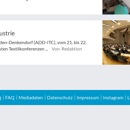
ustrie
sden-Denkendorf (ADD-ITC), vom 21. bis 22.
ten Textilkonferenzen ...
Von Redaktion
g
FAQ
Mediadaten
Datenschutz
Impressum
Instagram
L