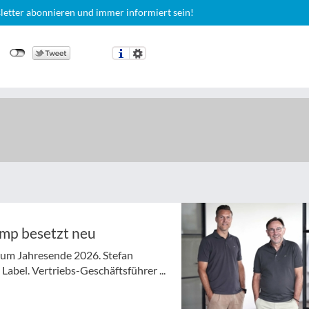
letter abonnieren und immer informiert sein!
ymp besetzt neu
 zum Jahresende 2026. Stefan
abel. Vertriebs-Geschäftsführer ...