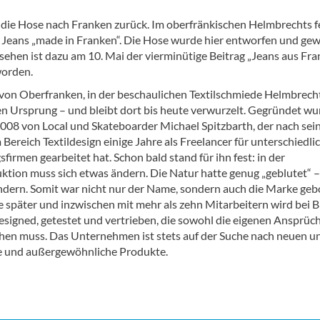
t die Hose nach Franken zurück. Im oberfränkischen Helmbrechts f
e Jeans „made in Franken“. Die Hose wurde hier entworfen und gew
sehen ist dazu am 10. Mai der vierminütige Beitrag „Jeans aus Fr
worden.
von Oberfranken, in der beschaulichen Textilschmiede Helmbrecht
en Ursprung – und bleibt dort bis heute verwurzelt. Gegründet wu
2008 von Local und Skateboarder Michael Spitzbarth, der nach se
Bereich Textildesign einige Jahre als Freelancer für unterschiedli
firmen gearbeitet hat. Schon bald stand für ihn fest: in der
uktion muss sich etwas ändern. Die Natur hatte genug „geblutet“ –
ändern. Somit war nicht nur der Name, sondern auch die Marke geb
e später und inzwischen mit mehr als zehn Mitarbeitern wird bei 
esigned, getestet und vertrieben, die sowohl die eigenen Ansprüc
machen muss. Das Unternehmen ist stets auf der Suche nach neuen u
le und außergewöhnliche Produkte.