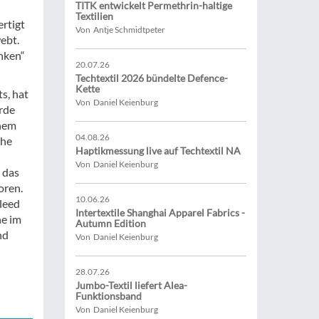
TITK entwickelt Permethrin-haltige
Textilien
ertigt
Von Antje Schmidtpeter
ebt.
anken“
20.07.26
Techtextil 2026 bündelte Defence-
Kette
s, hat
Von Daniel Keienburg
rde
inem
04.08.26
che
Haptikmessung live auf Techtextil NA
Von Daniel Keienburg
 das
oren.
10.06.26
Bleed
Intertextile Shanghai Apparel Fabrics -
he im
Autumn Edition
nd
Von Daniel Keienburg
28.07.26
Jumbo-Textil liefert Alea-
Funktionsband
Von Daniel Keienburg