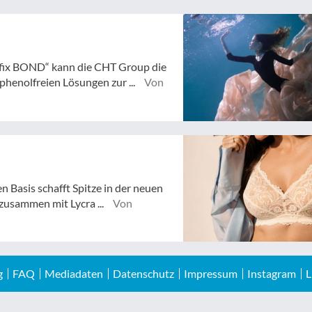
fix BOND“ kann die CHT Group die
henolfreien Lösungen zur ...
Von
n Basis schafft Spitze in der neuen
zusammen mit Lycra ...
Von
g
FAQ
Mediadaten
Datenschutz
Impressum
Instagram
L