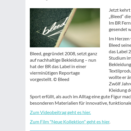
Jetzt kehr
„Bleed“ di
Im BR Fern
gesendet 
Im Herzen 
Bleed sein
das Label 
Bleed, gegründet 2008, setzt ganz
Studium im 
auf nachhaltige Bekleidung – nun
Bekleidungs
hat der BR das Label in einer
Textilprod
vierminütigen Reportage
wollte er 
vorgestellt. © Bleed
Zwölf Jahr
Kleidung d
Sport erfüllt, als auch im Alltag eine gute Figur 
besonderen Materialien für innovative, funktiona
Zum Videobeitrag geht es hier.
Zum Film "Neue Kollektion" geht es hier
.