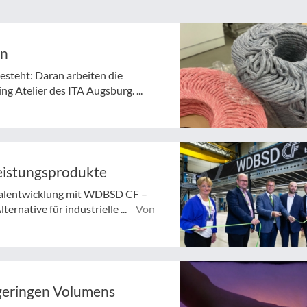
en
besteht: Daran arbeiten die
g Atelier des ITA Augsburg. ...
eistungsprodukte
rialentwicklung mit WDBSD CF –
ernative für industrielle ...
Von
 geringen Volumens