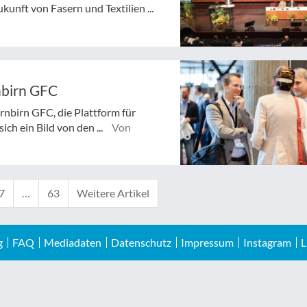
nft von Fasern und Textilien ...
nbirn GFC
rnbirn GFC, die Plattform für
ich ein Bild von den ...
Von
7
…
63
Weitere Artikel
g
FAQ
Mediadaten
Datenschutz
Impressum
Instagram
L