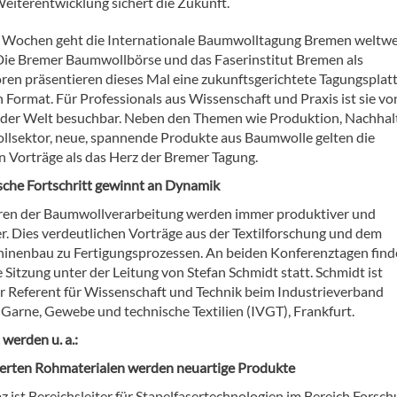
iterentwicklung sichert die Zukunft.
 Wochen geht die Internationale Baumwolltagung Bremen weltwe
 Die Bremer Baumwollbörse und das Faserinstitut Bremen als
ren präsentieren dieses Mal eine zukunftsgerichtete Tagungsplat
n Format. Für Professionals aus Wissenschaft und Praxis ist sie vo
f der Welt besuchbar. Neben den Themen wie Produktion, Nachhalt
lsektor, neue, spannende Produkte aus Baumwolle gelten die
n Vorträge als das Herz der Bremer Tagung.
sche Fortschritt gewinnt an Dynamik
ren der Baumwollverarbeitung werden immer produktiver und
er. Dies verdeutlichen Vorträge aus der Textilforschung und dem
hinenbau zu Fertigungsprozessen. An beiden Konferenztagen find
e Sitzung unter der Leitung von Stefan Schmidt statt. Schmidt ist
er Referent für Wissenschaft und Technik beim Industrieverband
 Garne, Gewebe und technische Textilien (IVGT), Frankfurt.
 werden u. a.:
ierten Rohmaterialen werden neuartige Produkte
z ist Bereichsleiter für Stapelfasertechnologien im Bereich Forsc