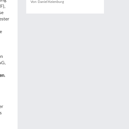
Von Daniel Keienburg
F),
se
ester
e
en
AG,
gen
.
er
s