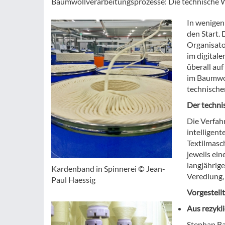
Baumwollverarbeitungsprozesse: Die technische We
In wenigen
den Start.
Organisato
im digitale
überall au
im Baumwol
technische
Der techni
Die Verfah
intelligent
Textilmasc
jeweils ein
langjährig
Kardenband in Spinnerei © Jean-
Veredlung,
Paul Haessig
Vorgestellt
Aus rezykl
Stephan Ba