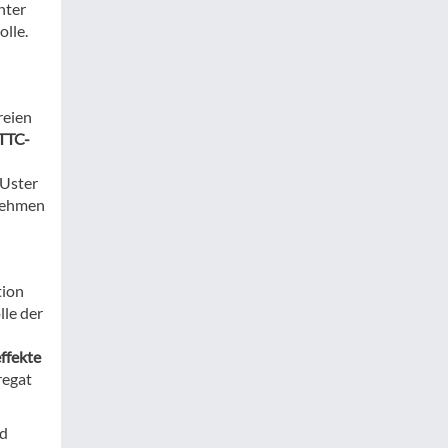
hter
olle.
reien
TTC-
 Uster
unehmen
tion
lle der
ffekte
regat
nd