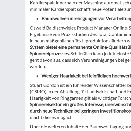
Kardierspalt innerhalb der Maschine automatisch ein
minimaler Kardierspalt schafft neue Potentiale zu
Baumwollverunreinigungen vor Verarbeitun
Oswald Baldischwieler, Product Manager Online-Sy
Ergebnisse von Praxisstudien des Total Contaminat
in neun maßgeblichen Textilproduktionsländern wie
System bietet eine permanente Online-Qualitätsüb
Spinnereiprozesses.
Schließlich kann jede kleinst
geht davon aus, dass sich Verunreinigungen bei ge
werden.
Weniger Haarigkeit bei feinfädigen hochwer
Stuart Gordon ist ein führender Wissenschaftler b
(CSIRO) in der Abteilung für Landwirtschaft und Er
Haarigkeit von Ringgarnen gilt als wichtiger Fors
Spinnereisektor ein großes Interesse, unerwünsch
durch neue Techniken bei geringen Investitionskos
macht dieses möglich.
Über die weiteren Inhalte der Baumwolltagung u