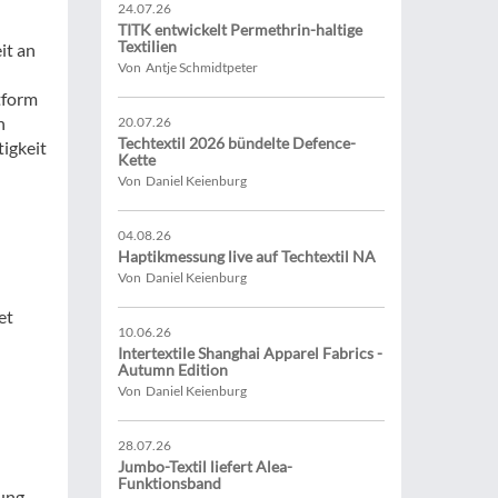
24.07.26
TITK entwickelt Permethrin-haltige
Textilien
it an
Von Antje Schmidtpeter
tform
n
20.07.26
Techtextil 2026 bündelte Defence-
igkeit
Kette
Von Daniel Keienburg
04.08.26
Haptikmessung live auf Techtextil NA
Von Daniel Keienburg
et
10.06.26
Intertextile Shanghai Apparel Fabrics -
Autumn Edition
Von Daniel Keienburg
28.07.26
Jumbo-Textil liefert Alea-
Funktionsband
hung