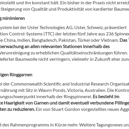
stellt und ihn konstant hält. Ein bisher in der Praxis nicht erreic
r Steigerung von Qualität und Produktivität von kardierter Baumw
g minimieren
stem bei der Uster Technologies AG, Uster, Schweiz, präsentiert
ion Control-Systems (TTC) der letzten fünf Jahre aus 236 Spinne
 China, Indien, Bangladesch, Pakistan, Türkei oder Vietnam.
Das 
erwachung an allen relevanten Stationen innerhalb des
e Verunreinigung zu erheblichen Qualitätseinschränkungen führen.
lieferter Baumwolle nicht verringern, vielmehr in Zukunft eher z
tigen Ringgarnen
ei der Commonwealth Scientific and Industrial Research Organisa
nährung mit Sitz in Waurn Ponds, Victoria, Australien. Die Kontro
chungsschwerpunkt innerhalb der Ringspinnerei.
Es besteht im
te Haarigkeit von Garnen und damit eventuell verbundene Pillinge
ten zu reduzieren.
Ein von Stuart Gordon vorgestelltes neues Agg
nd des Rahmenprogramms in Kürze mehr. Weitere Tagungsnews u