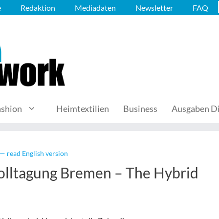
e
Redaktion
Mediadaten
Newsletter
FAQ
ashion
Heimtextilien
Business
Ausgaben Di
— read English version
olltagung Bremen – The Hybrid