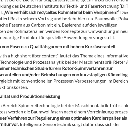
klung des Deutschen Instituts für Textil- und Faserforschung (DIT
f.
„Wie verhält sich recyceltes Rohmaterial beim Verspinnen?“
Die
tiert Baz in seinem Vortrag und bezieht hier u. a. Baumwolle, Poly
sche Fasern aus Carbon mit ein. Basierend auf den jeweiligen
ten der Rohmaterialien werden Konzepte zur Umwandlung in neu
neuartige Produkte für spezielle Anwendungen vorgestellt.
 von Fasern zu Qualitätsgarnen mit hohem Kurzfaseranteil
ith a high short fiber content“ lautet das Thema eines informativ
r Technologie und Prozessanalytik bei der Maschinenfabrik Rieter 
 einer technischen Studie für ein Rotor-Spinnverfahren zur
eranteilen und/oder Beimischungen von kurzstapligen Kämmlin
ergleich mit konventionellen Prozessen Verbesserungen im Bereich
uktionskosten.
alität und Produktionsleistung
im Bereich Spinnereitechnologie bei der Maschinenfabrik Trützschl
ess werden die Baumwollfasern nach einem Vorreinigungsprozes
eues Verfahren zur Regulierung eines optimalen Kardierspaltes als
nitur vor
. Intelligente Sensortechnik sorgt dafür, dass sich der