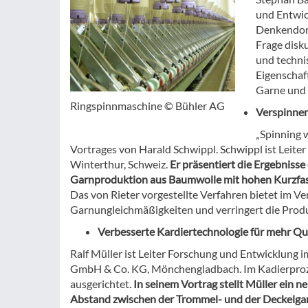
und Entwic
Denkendor
Frage disku
und techni
Eigenschaf
Garne und 
Ringspinnmaschine © Bühler AG
Verspinnen
„Spinning w
Vortrages von Harald Schwippl. Schwippl ist Leite
Winterthur, Schweiz.
Er präsentiert die Ergebnisse
Garnproduktion aus Baumwolle mit hohen Kurzfas
Das von Rieter vorgestellte Verfahren bietet im V
Garnungleichmäßigkeiten und verringert die Prod
Verbesserte Kardiertechnologie für mehr Qu
Ralf Müller ist Leiter Forschung und Entwicklung 
GmbH & Co. KG, Mönchengladbach. Im Kadierproz
ausgerichtet.
In seinem Vortrag stellt Müller ein n
Abstand zwischen der Trommel- und der Deckelgar