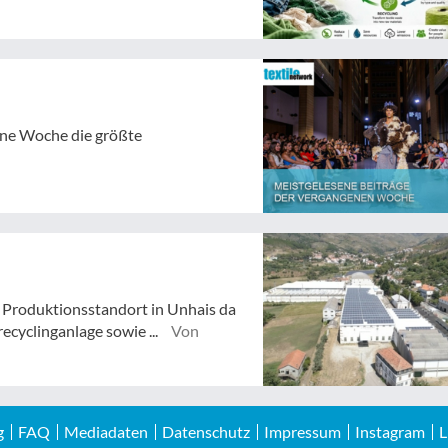
gene Woche die größte
Produktionsstandort in Unhais da
ecyclinganlage sowie ...
Von
g
FAQ
Mediadaten
Datenschutz
Impressum
Instagram
L