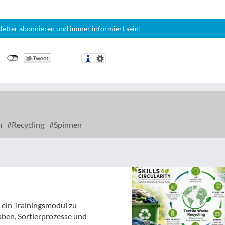
letter abonnieren und immer informiert sein!
n
Recycling
Spinnen
t ein Trainingsmodul zu
aben, Sortierprozesse und