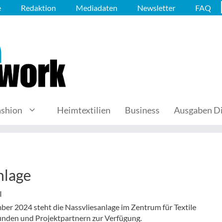
e
Redaktion
Mediadaten
Newsletter
FAQ
ashion
Heimtextilien
Business
Ausgaben Di
nlage
I
er 2024 steht die Nassvliesanlage im Zentrum für Textile
Kunden und Projektpartnern zur Verfügung.