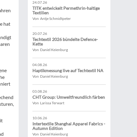
24.07.26
TITK entwickelt Permethrin-haltige
Jahren
Textilien
Von Antje Schmidtpeter
e hat
20.07.26
ändigt
Techtextil 2026 bündelte Defence-
baren
Kette
Von Daniel Keienburg
04.08.26
bene
Haptikmessung live auf Techtextil NA
ohe
Von Daniel Keienburg
niert
03.08.26
rechend
CHT Group: Umweltfreundlich färben
Von Larissa Terwart
kturen,
10.06.26
it
Intertextile Shanghai Apparel Fabrics -
Autumn Edition
nd
Von Daniel Keienburg