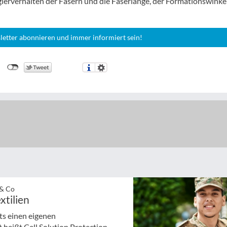
rgierverhalten der Fasern und die Faserlänge, der Formationswinke
letter abonnieren und immer informiert sein!
 & Co
xtilien
ts einen eigenen
heißt Cell Solution Protection.