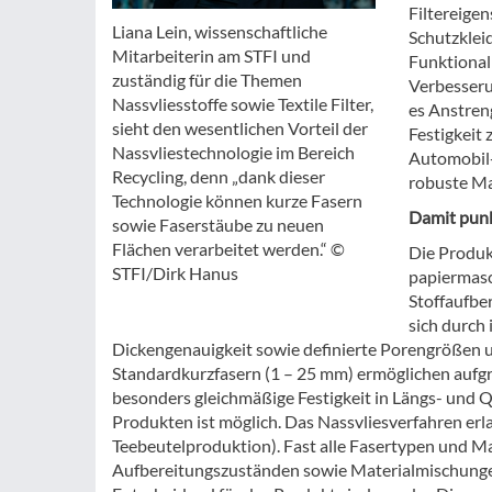
Filtereige
Liana Lein, wissenschaftliche
Schutzklei
Mitarbeiterin am STFI und
Funktional
zuständig für die Themen
Verbesseru
Nassvliesstoffe sowie Textile Filter,
es Anstren
sieht den wesentlichen Vorteil der
Festigkeit
Nassvliestechnologie im Bereich
Automobil-
Recycling, denn „dank dieser
robuste Mat
Technologie können kurze Fasern
Damit punk
sowie Faserstäube zu neuen
Flächen verarbeitet werden.“ ©
Die Produk
STFI/Dirk Hanus
papiermasc
Stoffaufbe
sich durch
Dickengenauigkeit sowie definierte Porengrößen un
Standardkurzfasern (1 – 25 mm) ermöglichen aufg
besonders gleichmäßige Festigkeit in Längs- und Qu
Produkten ist möglich. Das Nassvliesverfahren erl
Teebeutelproduktion). Fast alle Fasertypen und Ma
Aufbereitungszuständen sowie Materialmischungen