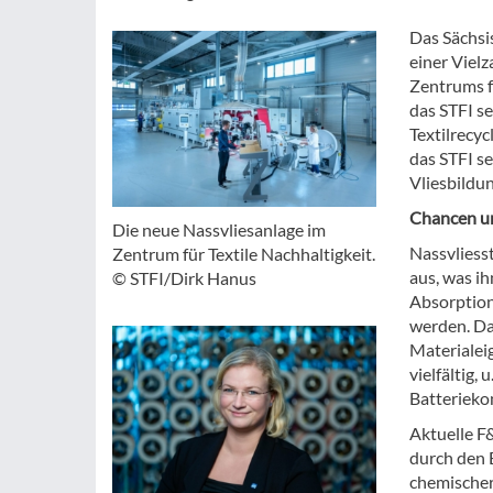
Das Sächsis
einer Viel
Zentrums fü
das STFI s
Textilrecyc
das STFI s
Vliesbildu
Chancen un
Die neue Nassvliesanlage im
Nassvliess
Zentrum für Textile Nachhaltigkeit.
aus, was ih
© STFI/Dirk Hanus
Absorption
werden. Dar
Materialei
vielfältig,
Batterieko
Aktuelle F
durch den 
chemischer