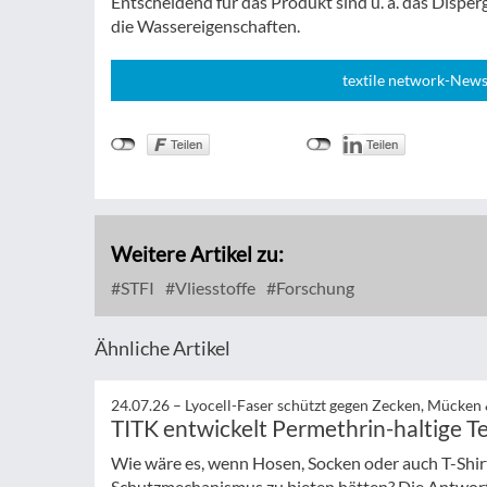
Entscheidend für das Produkt sind u. a. das Dispe
die Wassereigenschaften.
textile network-News
Weitere Artikel zu:
STFI
Vliesstoffe
Forschung
Ähnliche Artikel
24.07.26 –
Lyocell-Faser schützt gegen Zecken, Mücken
TITK entwickelt Permethrin-haltige Te
Wie wäre es, wenn Hosen, Socken oder auch T-Shir
Schutzmechanismus zu bieten hätten? Die Antwort 