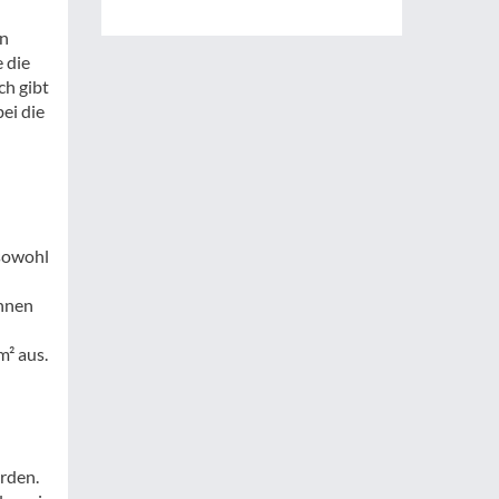
on
 die
ch gibt
ei die
 sowohl
chnen
m² aus.
rden.