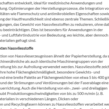
nschaften entwickelt, ideal für medizinische Anwendungen und
dung. Optimierungen der Herstellungsprozesse, die Integration v
itäten wie Flammschutz und antimikrobiellen Eigenschaften sowie
ng der Hautfreundlichkeit sind ebenso zentrale Themen. Schließli
gungen, das Gewicht von Nassvliesstoffen zu reduzieren, ohne dab
 zu beeinträchtigen. Dies ist besonders für Anwendungen in der
 und Luftfahrtindustrie von Bedeutung, wo leichte, aber dennoch
erialien gefragt sind.
ten Nassvliesstoffe
tion von Nassvlieserzeugnissen ähnelt der Papierherstellung, da
hinenähnliche als auch identische Maschinengruppen von der
reitung bis zur Aufrollung verwendet werden. Nassvliesstoffe zei
 ihre hohe Flächengleichmäßigkeit, besondere Gewichts- und
d eine breite Palette an Flächengewichten von etwa 5 bis 400 g/
rund der Strömungen und Verdünnungen bei der Faserablage eine
errichtung. Auch die Herstellung von ein-, zwei- und dreilagigen
aubt Produktionsgeschwindigkeiten von bis zu 500 m/min (z. B.
terialien in verschiedenen Längen, Dicken oder
 und Recyclingfasern können zu Nassvliesstoffen verarbeitet we