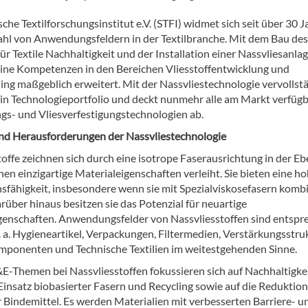
che Textilforschungsinstitut e.V. (STFI) widmet sich seit über 30 
zahl von Anwendungsfeldern in der Textilbranche. Mit dem Bau des
r Textile Nachhaltigkeit und der Installation einer Nassvliesanlag
eine Kompetenzen in den Bereichen Vliesstoffentwicklung und
ling maßgeblich erweitert. Mit der Nassvliestechnologie vervollst
ein Technologieportfolio und deckt nunmehr alle am Markt verfüg
ngs- und Vliesverfestigungstechnologien ab.
d Herausforderungen der Nassvliestechnologie
toffe zeichnen sich durch eine isotrope Faserausrichtung in der E
nen einzigartige Materialeigenschaften verleiht. Sie bieten eine h
sfähigkeit, insbesondere wenn sie mit Spezialviskosefasern kombi
über hinaus besitzen sie das Potenzial für neuartige
genschaften. Anwendungsfelder von Nassvliesstoffen sind entsp
 u. a. Hygieneartikel, Verpackungen, Filtermedien, Verstärkungsstru
mponenten und Technische Textilien im weitestgehenden Sinne.
&E-Themen bei Nassvliesstoffen fokussieren sich auf Nachhaltigke
Einsatz biobasierter Fasern und Recycling sowie auf die Reduktion
 Bindemittel. Es werden Materialien mit verbesserten Barriere- u