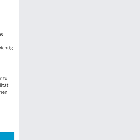
ne
ichtig
r zu
ität
inen