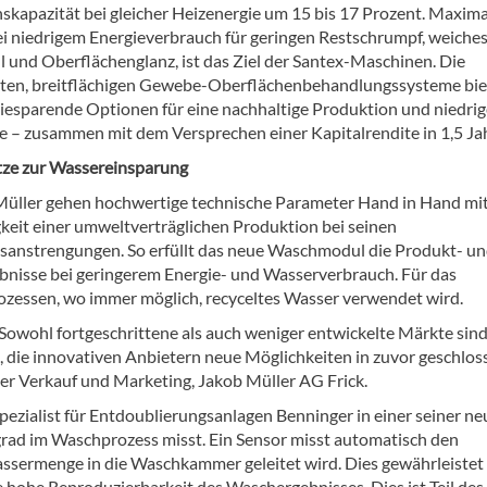
skapazität bei gleicher Heizenergie um 15 bis 17 Prozent. Maxima
ei niedrigem Energieverbrauch für geringen Restschrumpf, weiche
 und Oberflächenglanz, ist das Ziel der Santex-Maschinen. Die
erten, breitflächigen Gewebe-Oberflächenbehandlungssysteme bi
giesparende Optionen für eine nachhaltige Produktion und niedrig
– zusammen mit dem Versprechen einer Kapitalrendite in 1,5 Ja
ze zur Wassereinsparung
Müller gehen hochwertige technische Parameter Hand in Hand mit
eit einer umweltverträglichen Produktion bei seinen
sanstrengungen. So erfüllt das neue Waschmodul die Produkt- u
nisse bei geringerem Energie- und Wasserverbrauch. Für das
rozessen, wo immer möglich, recyceltes Wasser verwendet wird.
 Sowohl fortgeschrittene als auch weniger entwickelte Märkte sin
, die innovativen Anbietern neue Möglichkeiten in zuvor geschlo
aler Verkauf und Marketing, Jakob Müller AG Frick.
pezialist für Entdoublierungsanlagen Benninger in einer seiner n
rad im Waschprozess misst. Ein Sensor misst automatisch den
ssermenge in die Waschkammer geleitet wird. Dies gewährleistet
hohe Reproduzierbarkeit des Waschergebnisses. Dies ist Teil des