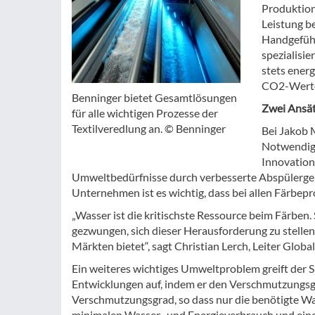
Produktion
Leistung b
Handgefühl
spezialisi
stets ener
CO2-Werte 
Benninger bietet Gesamtlösungen
Zwei Ansät
für alle wichtigen Prozesse der
Textilveredlung an. © Benninger
Bei Jakob 
Notwendigk
Innovation
Umweltbedürfnisse durch verbesserte Abspülergeb
Unternehmen ist es wichtig, dass bei allen Färbep
„Wasser ist die kritischste Ressource beim Färben.
gezwungen, sich dieser Herausforderung zu stellen
Märkten bietet“, sagt Christian Lerch, Leiter Glob
Ein weiteres wichtiges Umweltproblem greift der S
Entwicklungen auf, indem er den Verschmutzungsg
Verschmutzungsgrad, so dass nur die benötigte Wa
minimalen Wasser- und Energieverbrauch und eine 