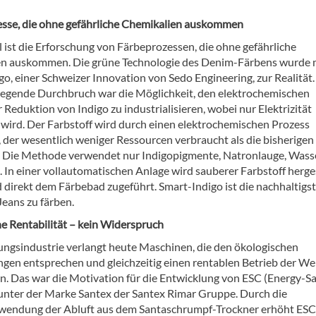
sse, die ohne gefährliche Chemikalien auskommen
l ist die Erforschung von Färbeprozessen, die ohne gefährliche
n auskommen. Die grüne Technologie des Denim-Färbens wurde 
o, einer Schweizer Innovation von Sedo Engineering, zur Realität.
iegende Durchbruch war die Möglichkeit, den elektrochemischen
 Reduktion von Indigo zu industrialisieren, wobei nur Elektrizität
wird. Der Farbstoff wird durch einen elektrochemischen Prozess
, der wesentlich weniger Ressourcen verbraucht als die bisherigen
Die Methode verwendet nur Indigopigmente, Natronlauge, Wass
t. In einer vollautomatischen Anlage wird sauberer Farbstoff herges
 direkt dem Färbebad zugeführt. Smart-Indigo ist die nachhaltigst
Jeans zu färben.
e Rentabilität – kein Widerspruch
ungsindustrie verlangt heute Maschinen, die den ökologischen
gen entsprechen und gleichzeitig einen rentablen Betrieb der We
n. Das war die Motivation für die Entwicklung von ESC (Energy-S
nter der Marke Santex der Santex Rimar Gruppe. Durch die
endung der Abluft aus dem Santaschrumpf-Trockner erhöht ESC