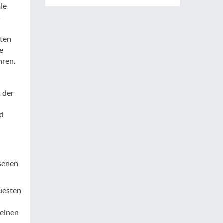
le
s
eten
e
hren.
 der
nd
d
ssenen
euesten
 einen