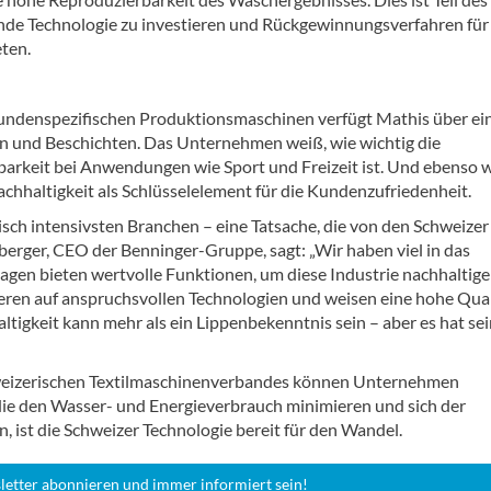
de Technologie zu investieren und Rückgewinnungsverfahren für
ten.
kundenspezifischen Produktionsmaschinen verfügt Mathis über ei
en und Beschichten. Das Unternehmen weiß, wie wichtig die
barkeit bei Anwendungen wie Sport und Freizeit ist. Und ebenso w
nachhaltigkeit als Schlüsselelement für die Kundenzufriedenheit.
misch intensivsten Branchen – eine Tatsache, die von den Schweizer
erger, CEO der Benninger-Gruppe, sagt: „Wir haben viel in das
en bieten wertvolle Funktionen, um diese Industrie nachhaltige
ren auf anspruchsvollen Technologien und weisen eine hohe Qual
altigkeit kann mehr als ein Lippenbekenntnis sein – aber es hat se
hweizerischen Textilmaschinenverbandes können Unternehmen
 die den Wasser- und Energieverbrauch minimieren und sich der
, ist die Schweizer Technologie bereit für den Wandel.
letter abonnieren und immer informiert sein!