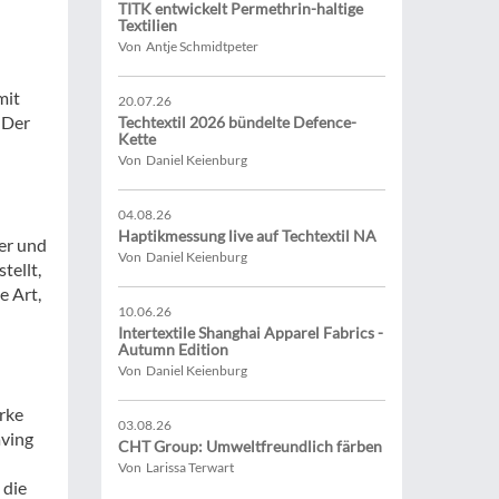
TITK entwickelt Permethrin-haltige
Textilien
Von Antje Schmidtpeter
mit
20.07.26
 Der
Techtextil 2026 bündelte Defence-
Kette
Von Daniel Keienburg
04.08.26
Haptikmessung live auf Techtextil NA
er und
Von Daniel Keienburg
tellt,
e Art,
10.06.26
Intertextile Shanghai Apparel Fabrics -
Autumn Edition
Von Daniel Keienburg
rke
03.08.26
aving
CHT Group: Umweltfreundlich färben
Von Larissa Terwart
 die