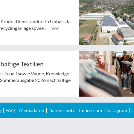
Produktionsstandort in Unhais da
ecyclinganlage sowie ...
Von
haltige Textilien
ls Ecoalf sowie Vaude, Knowledge
er Sommerausgabe 2026 nachhaltige
g
FAQ
Mediadaten
Datenschutz
Impressum
Instagram
L