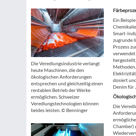
Färbeproze
Ein Beispie
Chemikalie
Smart-Indig
zugrunde l
Prozess zur
verwendet 
hergestellt
Die Veredlungsindustrie verlangt
Methoden. 
heute Maschinen, die den
Elektrizitä
ökologischen Anforderungen
dosiert und
entsprechen und gleichzeitig einen
Denim für 
rentablen Betrieb der Werke
Ökologisch
ermöglichen. Schweizer
Veredlungstechnologien können
Die Veredl
beides leisten. © Benninger
Anforderun
ermögliche
Chamber) u
Wiederverw