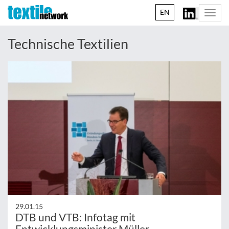
EN
Togg
navi
Technische Textilien
29.01.15
DTB und VTB: Infotag mit
Entwicklungsminister Müller