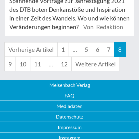
Spannende Vorträge zur Jahrestagung 2021
des DTB boten Denkanstöße und Inspiration
in einer Zeit des Wandels. Wo und wie können
Veränderungen beginnen?
Von Redaktion
Vorherige Artikel
1
…
5
6
7
8
9
10
11
…
12
Weitere Artikel
Meisenbach Verlag
FAQ
Mediadaten
Datenschutz
Impressum
Instagram