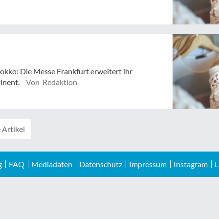
okko: Die Messe Frankfurt erweitert ihr
tinent.
Von Redaktion
 Artikel
g
FAQ
Mediadaten
Datenschutz
Impressum
Instagram
L