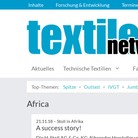
Inhalte
Forschung & Entwicklung
Termin
Aktuelles
Technische Textilien
F
Top-Themen:
Spitze
Outlast
IVGT
Jumb
Africa
21.11.18 –
Stoll in Afrika
A success story!
Die H. Stoll AG & Co. KG, führender Hersteller v