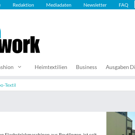
e
Redaktion
Mediadaten
Newsletter
FAQ
ashion
Heimtextilien
Business
Ausgaben Di
o-Textil
on Flachstrickmaschinen aus Reutlingen, ist seit